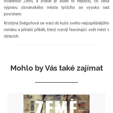
ovládnout Zemi, a získat je bude to nejtěžší, co čeká
výpravu slovanského města tyčícího se vysoko nad
povrchem.
Kristýna Sněgoňová se vrací do kulis svého nejúspěšnějšího
románu a přináší příběh, který rozvíjí fascinující svět měst v
oblacích.
Mohlo by Vás také zajímat