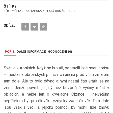
ŠTÍTKY:
SÉRIE MĚSTA
POSTAPOKALYPTICKÝ ROMÁN
SCI-FI
SDÍLEJ:
POPIS
DALŠÍ INFORMACE
HODNOCENÍ (
0
)
Svět je v troskách. Když se hroutil, postavili lidé svou spásu
– města na obrovských pilířích, chráněná před vším zmarem
tam dole. Ale to bylo dávno a nyní nastal čas vrátit se na
zem. Jenže povrch je jiný než bezpečné výšiny měst v
oblacích, a nejde jen o krvelačné Cizince – největším
nepřítelem byl pro člověka vždycky zase člověk. Tam dole
jsou však i věci, s jejichž pomocí by mohli lidé znovu