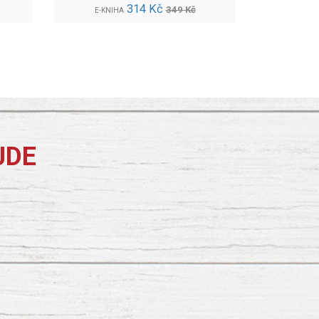
314 Kč
349 Kč
E-KNIHA
JDE