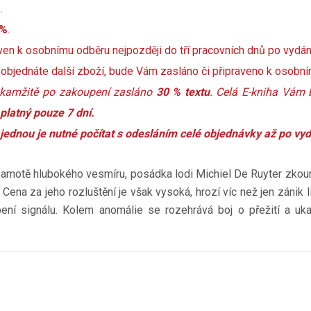
.
 %
.
en k osobnímu odběru nejpozději do tří pracovních dnů po vydán
 objednáte další zboží, bude Vám zasláno či připraveno k osobn
amžitě po zakoupení zasláno
30 % textu
. Celá E-kniha Vám 
 platný pouze 7 dní.
jednou je nutné počítat s odesláním celé objednávky až po vyd
 samotě hlubokého vesmíru, posádka lodi Michiel De Ruyter zko
Cena za jeho rozluštění je však vysoká, hrozí víc než jen zánik lid
pení signálu. Kolem anomálie se rozehrává boj o přežití a u