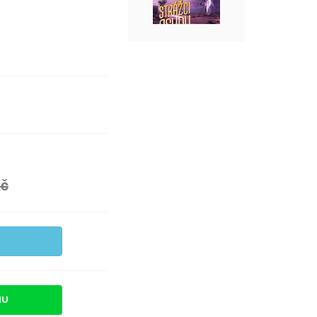
Kč
HU