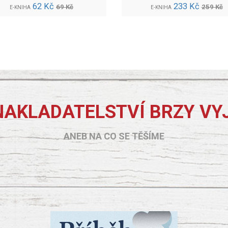
62 Kč
233 Kč
69 Kč
259 Kč
E-KNIHA
E-KNIHA
NAKLADATELSTVÍ BRZY VY
ANEB NA CO SE TĚŠÍME