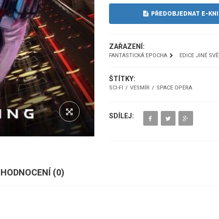
PŘEDOBJEDNAT E-KN
ZAŘAZENÍ:
FANTASTICKÁ EPOCHA
EDICE JINÉ SV
ŠTÍTKY:
SCI-FI
VESMÍR
SPACE OPERA
SDÍLEJ:
HODNOCENÍ (
0
)