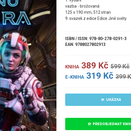
1. vydání
vazba - brožovaná
125 x 190 mm, 512 stran
9. svazek z edice Edice Jiné světy
ISBN / ISSN: 978-80-278-0291-3
EAN: 9788027802913
389 Kč
599 Kč
KNIHA
319 Kč
399 
E-KNIHA
UKÁZKA
PŘEDOBJEDNAT KNI