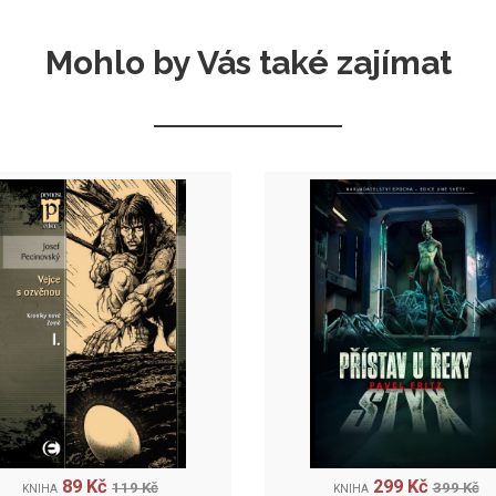
Mohlo by Vás také zajímat
89 Kč
299 Kč
119 Kč
399 Kč
KNIHA
KNIHA