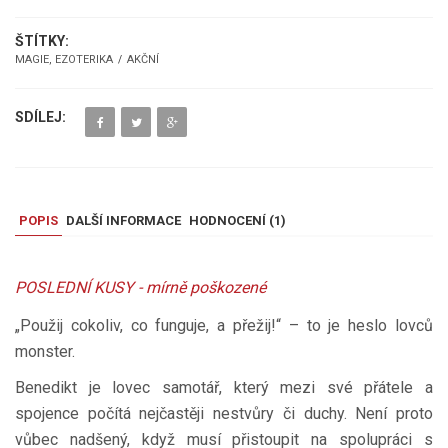
ŠTÍTKY:
MAGIE, EZOTERIKA
AKČNÍ
SDÍLEJ:
POPIS
DALŠÍ INFORMACE
HODNOCENÍ (
1
)
POSLEDNÍ KUSY - mírně poškozené
„Použij cokoliv, co funguje, a přežij!“ – to je heslo lovců
monster.
Benedikt je lovec samotář, který mezi své přátele a
spojence počítá nejčastěji nestvůry či duchy. Není proto
vůbec nadšený, když musí přistoupit na spolupráci s