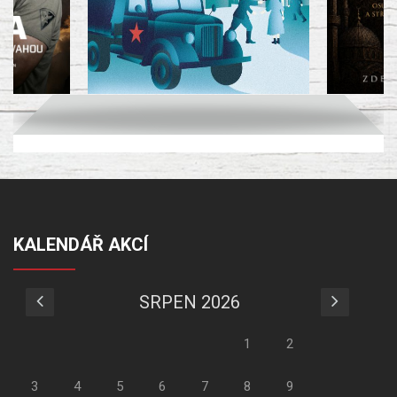
KALENDÁŘ AKCÍ
SRPEN 2026
1
2
3
4
5
6
7
8
9