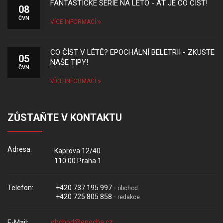
FANTASTICKÉ SÉRIE NA LÉTO - AŤ JE CO ČÍST!
08
ČVN
VÍCE INFORMACÍ
CO ČÍST V LÉTĚ? EPOCHÁLNÍ BELETRII - ZKUSTE
05
NAŠE TIPY!
ČVN
VÍCE INFORMACÍ
ZŮSTAŇTE V KONTAKTU
Adresa:
Kaprova 12/40
110 00 Praha 1
Telefon:
+420 737 195 997 -
obchod
+420 725 805 858 -
redakce
E-Mail: