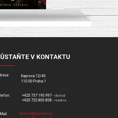
ZŮSTAŇTE V KONTAKTU
resa:
Kaprova 12/40
110 00 Praha 1
lefon:
+420 737 195 997 -
obchod
+420 725 805 858 -
redakce
Mail: