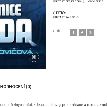
FANTASTICKÁ EPOCHA
MIMO EDICE
ŠTÍTKY:
FANTASTIKA
SCI-FI
SDÍLEJ:
HODNOCENÍ (
0
)
edno z četných míst, kde se setkávají pozemšťané a mimozemsk