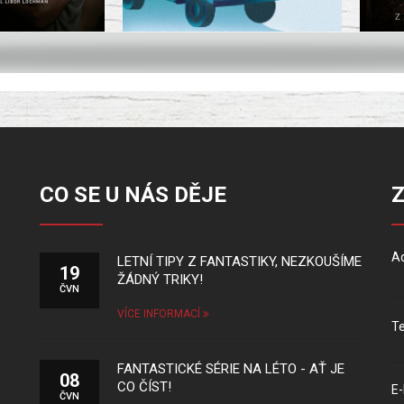
CO SE U NÁS DĚJE
Ad
LETNÍ TIPY Z FANTASTIKY, NEZKOUŠÍME
19
ŽÁDNÝ TRIKY!
ČVN
VÍCE INFORMACÍ
Te
FANTASTICKÉ SÉRIE NA LÉTO - AŤ JE
08
CO ČÍST!
E-
ČVN