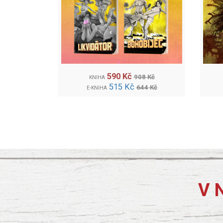
590 Kč
908 Kč
KNIHA
515 Kč
644 Kč
E-KNIHA
V 