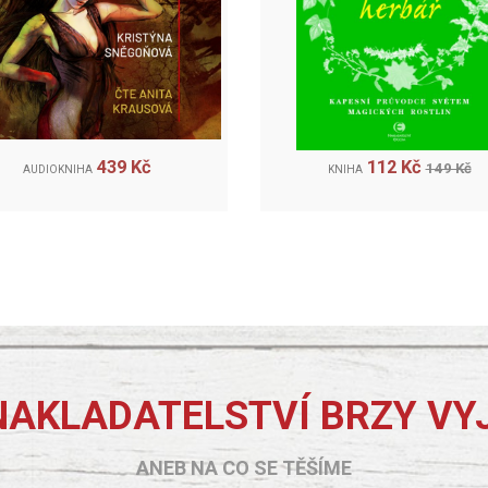
439 Kč
112 Kč
149 Kč
AUDIOKNIHA
KNIHA
NAKLADATELSTVÍ BRZY VY
ANEB NA CO SE TĚŠÍME