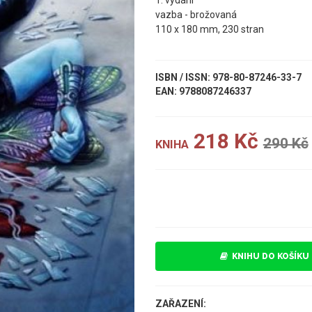
1. vydání
vazba - brožovaná
110 x 180 mm, 230 stran
ISBN / ISSN: 978-80-87246-33-7
EAN: 9788087246337
218 Kč
290 Kč
KNIHA
UKÁZKA
KNIHU DO KOŠÍKU
ZAŘAZENÍ: