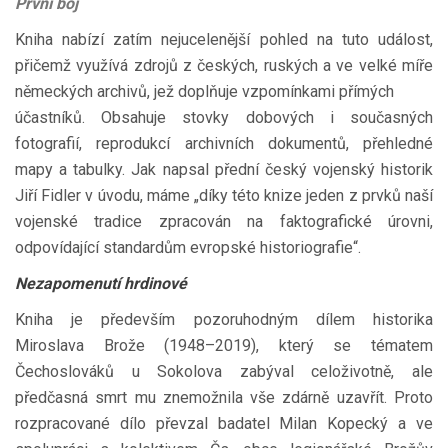
První boj
Kniha nabízí zatím nejucelenější pohled na tuto událost,
přičemž využívá zdrojů z českých, ruských a ve velké míře
německých archivů, jež doplňuje vzpomínkami přímých
účastníků. Obsahuje stovky dobových i současných
fotografií, reprodukcí archivních dokumentů, přehledné
mapy a tabulky. Jak napsal přední český vojenský historik
Jiří Fidler v úvodu, máme „díky této knize jeden z prvků naší
vojenské tradice zpracován na faktografické úrovni,
odpovídající standardům evropské historiografie“.
Nezapomenutí hrdinové
Kniha je především pozoruhodným dílem historika
Miroslava Brože (1948–2019), který se tématem
Čechoslováků u Sokolova zabýval celoživotně, ale
předčasná smrt mu znemožnila vše zdárně uzavřít. Proto
rozpracované dílo převzal badatel Milan Kopecký a ve