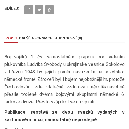
SDÍLEJ:
POPIS
DALŠÍ INFORMACE
HODNOCENÍ (
0
)
Boj vojáků 1. čs. samostatného praporu pod velením
plukovníka Ludvíka Svobody u ukrajinské vesnice Sokolovo
v březnu 1943 byl jejich prvním nasazením na sovětsko-
německé frontě. Zároveň byl i bojem nejobtížnějším, protože
Čechoslováci zde statečně vzdorovali několikanásobné
přesile tvořené dvěma bojovými skupinami německé 6.
tankové divize. Přesto svůj úkol se ctí splnili.
Publikace sestává ze dvou svazků vydaných v
kartonovém boxu, samostatně neprodejné.