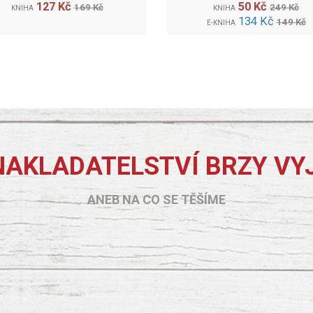
127 Kč
50 Kč
169 Kč
249 Kč
KNIHA
KNIHA
134 Kč
149 Kč
E-KNIHA
NAKLADATELSTVÍ BRZY VY
ANEB NA CO SE TĚŠÍME