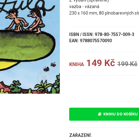
2. vydání (opravené)
vazba - vázaná
230 x 160 mm, 80 plnobarevných st
ISBN / ISSN: 978-80-7557-009-3
EAN: 9788075570093
149 Kč
199 Kč
KNIHA
UKÁZKA
KNIHU DO KOŠÍKU
ZAŘAZENÍ: