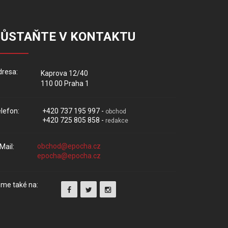
ZŮSTAŇTE V KONTAKTU
resa:
Kaprova 12/40
110 00 Praha 1
lefon:
+420 737 195 997 -
obchod
+420 725 805 858 -
redakce
Mail:
me také na: