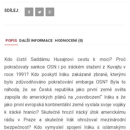
SDÍLEJ:
POPIS
DALŠÍ INFORMACE
HODNOCENÍ (
0
)
Kdo čistil Saddámu Husajnovi cestu k moci? Proč
pokračovaly sankce OSN i po iráckém stažení z Kuvajtu v
roce 1991? Kdo poskytl Iráku zakázané zbraně, kterými
bylo zdůvodňováno pokračování embarga OSN? Byla to
náhoda, že se Česká republika jako první země světa
zapojila do amerických plánů na „osvobození“ Iráku a že
jako první evropská kontinentální země vyslala svoje vojáky
k irácké hranici? Skutečně hrozil irácký útok americkému
rádiu v Praze a skutečně Irák ohrožoval mezinárodní
bezpečnost? Kdo vymyslel spojení Iráku s islámskými