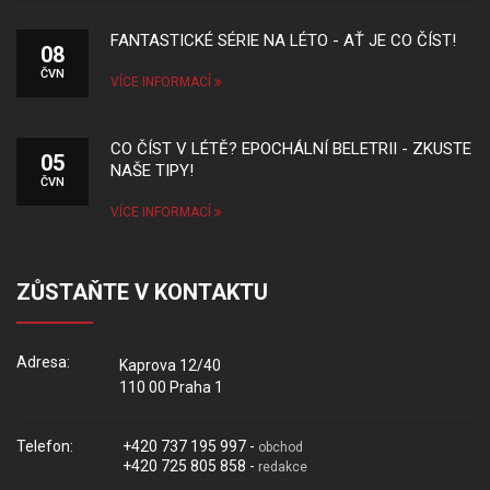
FANTASTICKÉ SÉRIE NA LÉTO - AŤ JE CO ČÍST!
08
ČVN
VÍCE INFORMACÍ
CO ČÍST V LÉTĚ? EPOCHÁLNÍ BELETRII - ZKUSTE
05
NAŠE TIPY!
ČVN
VÍCE INFORMACÍ
ZŮSTAŇTE V KONTAKTU
Adresa:
Kaprova 12/40
110 00 Praha 1
Telefon:
+420 737 195 997 -
obchod
+420 725 805 858 -
redakce