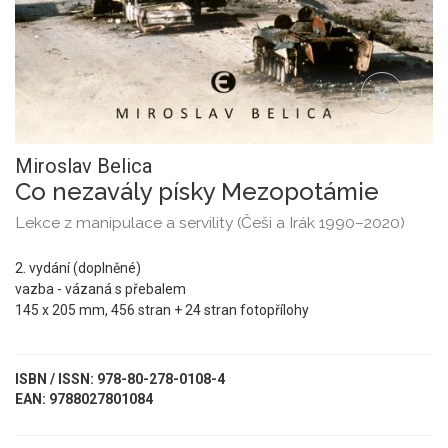
Miroslav Belica
Co nezavály písky Mezopotámie
Lekce z manipulace a servility (Češi a Irák 1990–2020)
2. vydání (doplněné)
vazba - vázaná s přebalem
145 x 205 mm, 456 stran + 24 stran fotopřílohy
ISBN / ISSN: 978-80-278-0108-4
EAN: 9788027801084