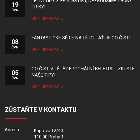
LETNÍ TIPY Z FANTASTIKY, NEZKOUŠÍME ŽÁDNÝ
19
TRIKY!
ČVN
VÍCE INFORMACÍ
FANTASTICKÉ SÉRIE NA LÉTO - AŤ JE CO ČÍST!
08
ČVN
VÍCE INFORMACÍ
CO ČÍST V LÉTĚ? EPOCHÁLNÍ BELETRII - ZKUSTE
05
NAŠE TIPY!
ČVN
VÍCE INFORMACÍ
ZŮSTAŇTE V KONTAKTU
Adresa:
Kaprova 12/40
110 00 Praha 1