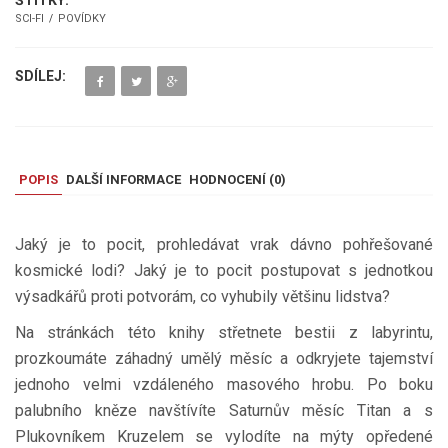
ŠTÍTKY:
SCI-FI
POVÍDKY
SDÍLEJ:
POPIS
DALŠÍ INFORMACE
HODNOCENÍ (
0
)
Jaký je to pocit, prohledávat vrak dávno pohřešované
kosmické lodi? Jaký je to pocit postupovat s jednotkou
výsadkářů proti potvorám, co vyhubily většinu lidstva?
Na stránkách této knihy střetnete bestii z labyrintu,
prozkoumáte záhadný umělý měsíc a odkryjete tajemství
jednoho velmi vzdáleného masového hrobu. Po boku
palubního kněze navštívíte Saturnův měsíc Titan a s
Plukovníkem Kruzelem se vylodíte na mýty opředené