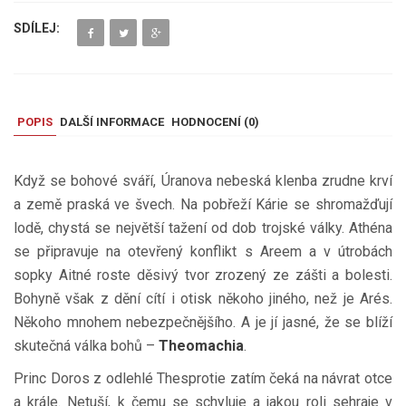
SDÍLEJ:
POPIS
DALŠÍ INFORMACE
HODNOCENÍ (
0
)
Když se bohové sváří, Úranova nebeská klenba zrudne krví
a země praská ve švech. Na pobřeží Kárie se shromažďují
lodě, chystá se největší tažení od dob trojské války. Athéna
se připravuje na otevřený konflikt s Areem a v útrobách
sopky Aitné roste děsivý tvor zrozený ze zášti a bolesti.
Bohyně však z dění cítí i otisk někoho jiného, než je Arés.
Někoho mnohem nebezpečnějšího. A je jí jasné, že se blíží
skutečná válka bohů –
Theomachia
.
Princ Doros z odlehlé Thesprotie zatím čeká na návrat otce
a krále. Netuší, k čemu se schyluje a jakou roli sehraje v