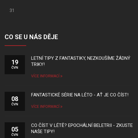
31
CO SE U NÁS DĚJE
LETNÍ TIPY Z FANTASTIKY, NEZKOUŠÍME ŽÁDNÝ
19
TRIKY!
ČVN
VÍCE INFORMACÍ
FANTASTICKÉ SÉRIE NA LÉTO - AŤ JE CO ČÍST!
08
ČVN
VÍCE INFORMACÍ
CO ČÍST V LÉTĚ? EPOCHÁLNÍ BELETRII - ZKUSTE
05
NAŠE TIPY!
ČVN