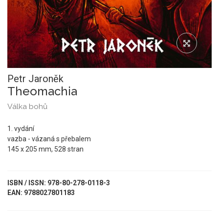
Petr Jaroněk
Theomachia
Válka bohů
1. vydání
vazba - vázaná s přebalem
145 x 205 mm, 528 stran
ISBN / ISSN: 978-80-278-0118-3
EAN: 9788027801183