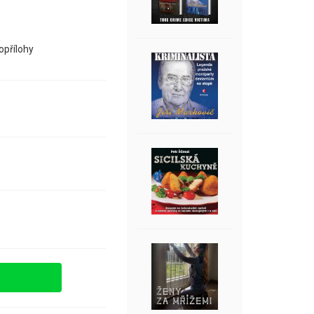
opřílohy