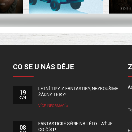
CO SE U NÁS DĚJE
Ad
LETNÍ TIPY Z FANTASTIKY, NEZKOUŠÍME
19
ŽÁDNÝ TRIKY!
ČVN
VÍCE INFORMACÍ
Te
FANTASTICKÉ SÉRIE NA LÉTO - AŤ JE
08
CO ČÍST!
E-