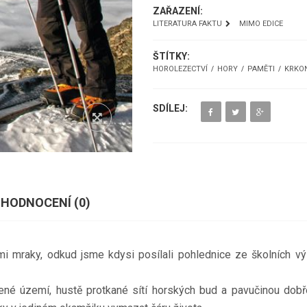
ZAŘAZENÍ:
LITERATURA FAKTU
MIMO EDICE
ŠTÍTKY:
HOROLEZECTVÍ
HORY
PAMĚTI
KRKO
SDÍLEJ:
HODNOCENÍ (
0
)
ými mraky, odkud jsme kdysi posílali pohlednice ze školních 
ené území, hustě protkané sítí horských bud a pavučinou dobř