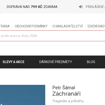
DOPRAVA NAD
799 KČ
ZDARMA
PŘIHLÁŠENÍ
STRANA
OBCHODNÍ PODMÍNKY
O NAKLADATELSTVÍ
EDIČNÍ RAD
SLEVY A AKCE
DÁRKOVÉ PŘEDMĚTY
BLOG
Petr Šámal
Záchranáři
Tragédie a příběhy