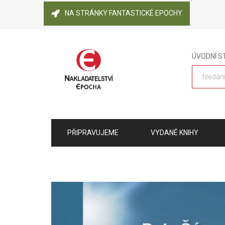
NA STRÁNKY FANTASTICKÉ EPOCHY
ÚVODNÍ 
PŘIPRAVUJEME
VYDANÉ KNIHY