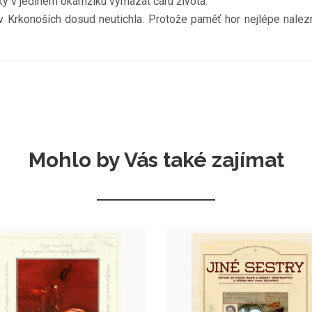
 ruky v jediném okamžiku vymazat čáru života.
 v Krkonoších dosud neutichla. Protože paměť hor nejlépe nalezne
Mohlo by Vás také zajímat