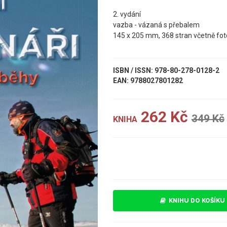
2. vydání
vazba - vázaná s přebalem
145 x 205 mm, 368 stran včetně fot
ISBN / ISSN: 978-80-278-0128-2
EAN: 9788027801282
262 Kč
349 Kč
KNIHA
UKÁZKA
KNIHU DO KOŠÍKU