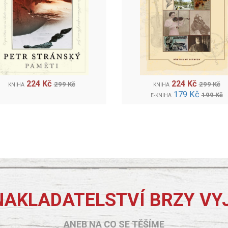
224 Kč
224 Kč
299 Kč
299 Kč
KNIHA
KNIHA
179 Kč
199 Kč
E-KNIHA
NAKLADATELSTVÍ BRZY VY
ANEB NA CO SE TĚŠÍME