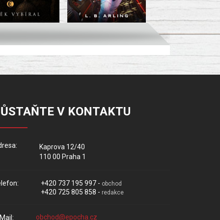
ZŮSTAŇTE V KONTAKTU
resa:
Kaprova 12/40
110 00 Praha 1
lefon:
+420 737 195 997 -
obchod
+420 725 805 858 -
redakce
Mail: