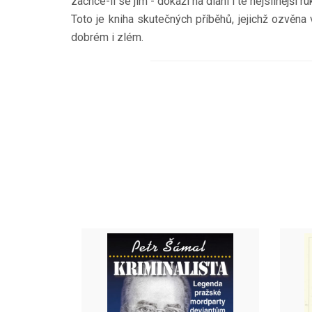
zachce-li se jim - dokáží na dlani i té nejsilnější
Toto je kniha skutečných příběhů, jejichž ozvěna
dobrém i zlém.