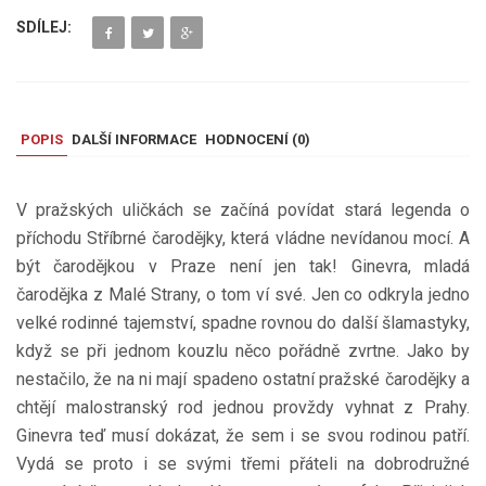
SDÍLEJ:
POPIS
DALŠÍ INFORMACE
HODNOCENÍ (
0
)
V pražských uličkách se začíná povídat stará legenda o
příchodu Stříbrné čarodějky, která vládne nevídanou mocí. A
být čarodějkou v Praze není jen tak! Ginevra, mladá
čarodějka z Malé Strany, o tom ví své. Jen co odkryla jedno
velké rodinné tajemství, spadne rovnou do další šlamastyky,
když se při jednom kouzlu něco pořádně zvrtne. Jako by
nestačilo, že na ni mají spadeno ostatní pražské čarodějky a
chtějí malostranský rod jednou provždy vyhnat z Prahy.
Ginevra teď musí dokázat, že sem i se svou rodinou patří.
Vydá se proto i se svými třemi přáteli na dobrodružné