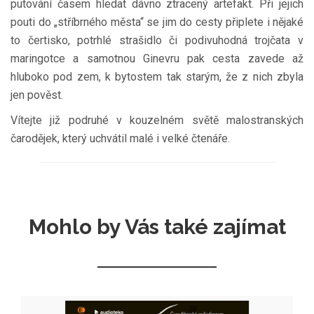
putování časem hledat dávno ztracený artefakt. Při jejich
pouti do „stříbrného města“ se jim do cesty připlete i nějaké
to čertisko, potrhlé strašidlo či podivuhodná trojčata v
maringotce a samotnou Ginevru pak cesta zavede až
hluboko pod zem, k bytostem tak starým, že z nich zbyla
jen pověst.
Vítejte již podruhé v kouzelném světě malostranských
čarodějek, který uchvátil malé i velké čtenáře.
Mohlo by Vás také zajímat