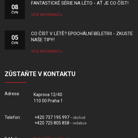
FANTASTICKÉ SÉRIE NA LÉTO - AŤ JE CO ČÍST!
08
ČVN
VÍCE INFORMACÍ
CO ČÍST V LÉTĚ? EPOCHÁLNÍ BELETRII - ZKUSTE
05
NAŠE TIPY!
ČVN
VÍCE INFORMACÍ
ZŮSTAŇTE V KONTAKTU
Adresa:
Kaprova 12/40
110 00 Praha 1
Telefon:
+420 737 195 997 -
obchod
+420 725 805 858 -
redakce