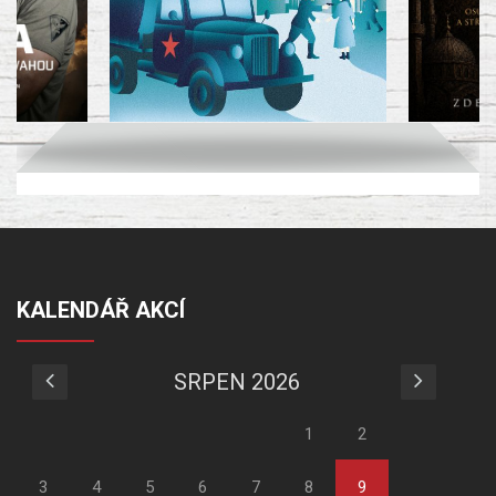
KALENDÁŘ AKCÍ
SRPEN 2026
1
2
3
4
5
6
7
8
9