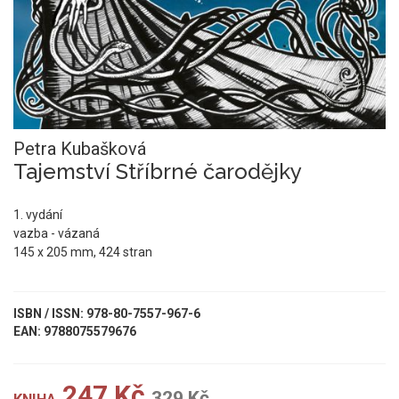
Petra Kubašková
Tajemství Stříbrné čarodějky
1. vydání
vazba - vázaná
145 x 205 mm, 424 stran
ISBN / ISSN: 978-80-7557-967-6
EAN: 9788075579676
247 Kč
329 Kč