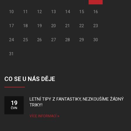
10
11
12
13
14
15
16
17
18
19
20
21
22
23
24
25
26
27
28
29
30
31
CO SE U NÁS DĚJE
LETNÍ TIPY Z FANTASTIKY, NEZKOUŠÍME ŽÁDNÝ
19
TRIKY!
ČVN
VÍCE INFORMACÍ