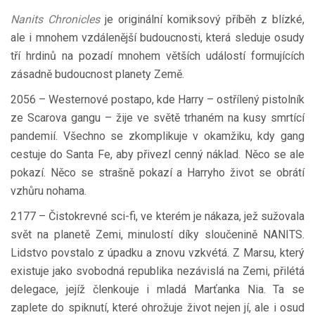
Nanits Chronicles
je originální komiksový příběh z blízké,
ale i mnohem vzdálenější budoucnosti, která sleduje osudy
tří hrdinů na pozadí mnohem větších událostí formujících
zásadně budoucnost planety Země.
2056 – Westernové postapo, kde Harry – ostřílený pistolník
ze Scarova gangu – žije ve světě trhaném na kusy smrtící
pandemií. Všechno se zkomplikuje v okamžiku, kdy gang
cestuje do Santa Fe, aby přivezl cenný náklad. Něco se ale
pokazí. Něco se strašně pokazí a Harryho život se obrátí
vzhůru nohama.
2177 – Čistokrevné sci-fi, ve kterém je nákaza, jež sužovala
svět na planetě Zemi, minulostí díky sloučenině NANITS.
Lidstvo povstalo z úpadku a znovu vzkvétá. Z Marsu, který
existuje jako svobodná republika nezávislá na Zemi, přilétá
delegace, jejíž členkouje i mladá Marťanka Nia. Ta se
zaplete do spiknutí, které ohrožuje život nejen jí, ale i osud