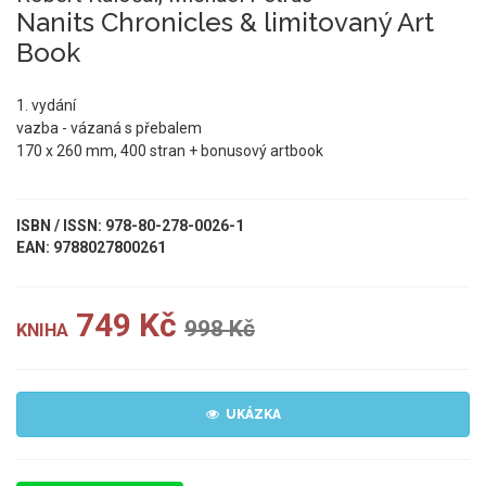
Nanits Chronicles & limitovaný Art
Book
1. vydání
vazba - vázaná s přebalem
170 x 260 mm, 400 stran + bonusový artbook
ISBN / ISSN: 978-80-278-0026-1
EAN: 9788027800261
749 Kč
998 Kč
KNIHA
UKÁZKA