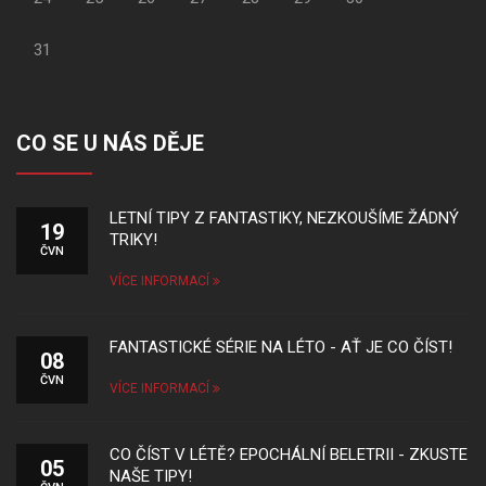
31
CO SE U NÁS DĚJE
LETNÍ TIPY Z FANTASTIKY, NEZKOUŠÍME ŽÁDNÝ
19
TRIKY!
ČVN
VÍCE INFORMACÍ
FANTASTICKÉ SÉRIE NA LÉTO - AŤ JE CO ČÍST!
08
ČVN
VÍCE INFORMACÍ
CO ČÍST V LÉTĚ? EPOCHÁLNÍ BELETRII - ZKUSTE
05
NAŠE TIPY!