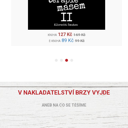
127 Kč
169 Kč
KNIHA
89 Kč
99 Kč
E-KNIHA
V NAKLADATELSTVÍ BRZY VYJDE
ANEB NA CO SE TĚŠÍME