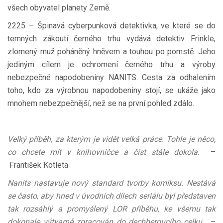
všech obyvatel planety Země.
2225 – Špinavá cyberpunková detektivka, ve které se do
temných zákoutí černého trhu vydává detektiv Frinkle,
zlomený muž poháněný hněvem a touhou po pomstě. Jeho
jediným cílem je ochromení černého trhu a výroby
nebezpečné napodobeniny NANITS. Cesta za odhalením
toho, kdo za výrobnou napodobeniny stojí, se ukáže jako
mnohem nebezpečnější, než se na první pohled zdálo.
Velký příběh, za kterým je vidět velká práce. Tohle je něco,
co chcete mít v knihovničce a číst stále dokola.
–
František Kotleta
Nanits nastavuje nový standard tvorby komiksu. Nestává
se často, aby hned v úvodních dílech seriálu byl představen
tak rozsáhlý a promyšlený LOR příběhu, ke všemu tak
dokonale výtvarně zpracován do dechberoucího celku.
–