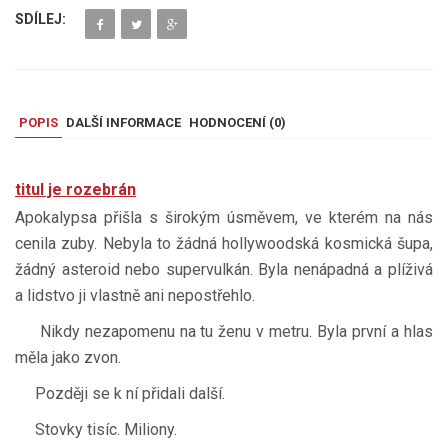
SDÍLEJ:
POPIS
DALŠÍ INFORMACE
HODNOCENÍ (
0
)
titul je rozebrán
Apokalypsa přišla s širokým úsměvem, ve kterém na nás
cenila zuby. Nebyla to žádná hollywoodská kosmická šupa,
žádný asteroid nebo supervulkán. Byla nenápadná a plíživá
a lidstvo ji vlastně ani nepostřehlo.
Nikdy nezapomenu na tu ženu v metru. Byla první a hlas
měla jako zvon.
Později se k ní přidali další.
Stovky tisíc. Miliony.