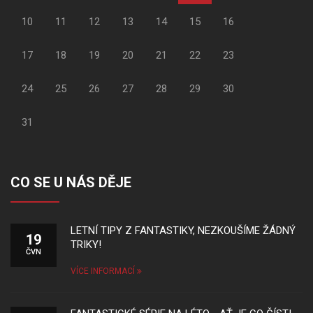
10
11
12
13
14
15
16
17
18
19
20
21
22
23
24
25
26
27
28
29
30
31
CO SE U NÁS DĚJE
LETNÍ TIPY Z FANTASTIKY, NEZKOUŠÍME ŽÁDNÝ
19
TRIKY!
ČVN
VÍCE INFORMACÍ