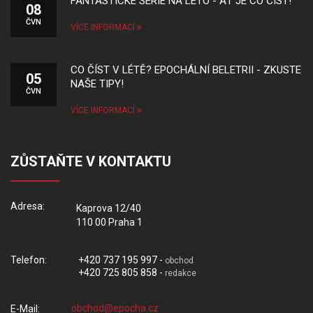
FANTASTICKÉ SÉRIE NA LÉTO - AŤ JE CO ČÍST!
08
ČVN
VÍCE INFORMACÍ
CO ČÍST V LÉTĚ? EPOCHÁLNÍ BELETRII - ZKUSTE
05
NAŠE TIPY!
ČVN
VÍCE INFORMACÍ
ZŮSTAŇTE V KONTAKTU
Adresa:
Kaprova 12/40
110 00 Praha 1
Telefon:
+420 737 195 997 -
obchod
+420 725 805 858 -
redakce
E-Mail: