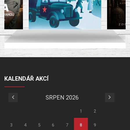
KALENDÁŘ AKCÍ
SRPEN 2026
1
2
3
4
5
6
7
8
9