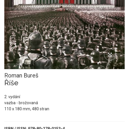
Roman Bureš
Říše
2. vydání
vazba - brožovaná
110 x 180 mm, 480 stran
ISBN / ISSN: 978-80-278-0153-4