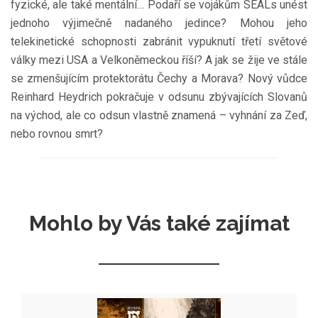
fyzické, ale také mentální… Podaří se vojákům SEALs unést
jednoho výjimečně nadaného jedince? Mohou jeho
telekinetické schopnosti zabránit vypuknutí třetí světové
války mezi USA a Velkoněmeckou říší? A jak se žije ve stále
se zmenšujícím protektorátu Čechy a Morava? Nový vůdce
Reinhard Heydrich pokračuje v odsunu zbývajících Slovanů
na východ, ale co odsun vlastně znamená – vyhnání za Zeď,
nebo rovnou smrt?
Mohlo by Vás také zajímat