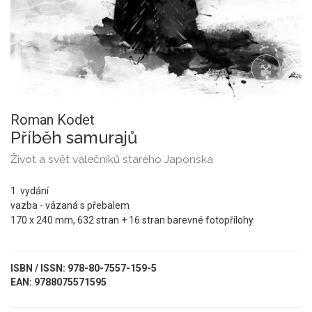
Roman Kodet
Příběh samurajů
Život a svět válečníků starého Japonska
1. vydání
vazba - vázaná s přebalem
170 x 240 mm, 632 stran + 16 stran barevné fotopřílohy
ISBN / ISSN: 978-80-7557-159-5
EAN: 9788075571595