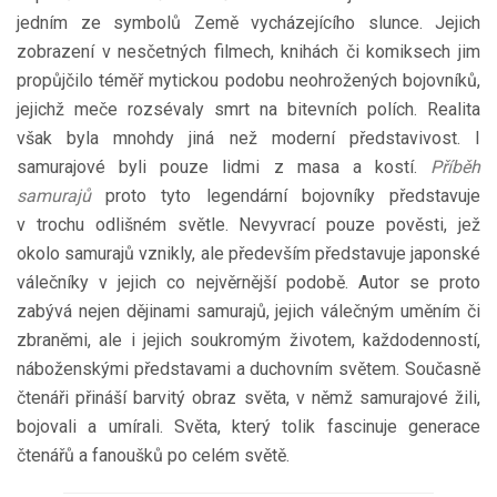
jedním ze symbolů Země vycházejícího slunce. Jejich
zobrazení v nesčetných filmech, knihách či komiksech jim
propůjčilo téměř mytickou podobu neohrožených bojovníků,
jejichž meče rozsévaly smrt na bitevních polích. Realita
však byla mnohdy jiná než moderní představivost. I
samurajové byli pouze lidmi z masa a kostí.
Příběh
samurajů
proto tyto legendární bojovníky představuje
v trochu odlišném světle. Nevyvrací pouze pověsti, jež
okolo samurajů vznikly, ale především představuje japonské
válečníky v jejich co nejvěrnější podobě. Autor se proto
zabývá nejen dějinami samurajů, jejich válečným uměním či
zbraněmi, ale i jejich soukromým životem, každodenností,
náboženskými představami a duchovním světem. Současně
čtenáři přináší barvitý obraz světa, v němž samurajové žili,
bojovali a umírali. Světa, který tolik fascinuje generace
čtenářů a fanoušků po celém světě.