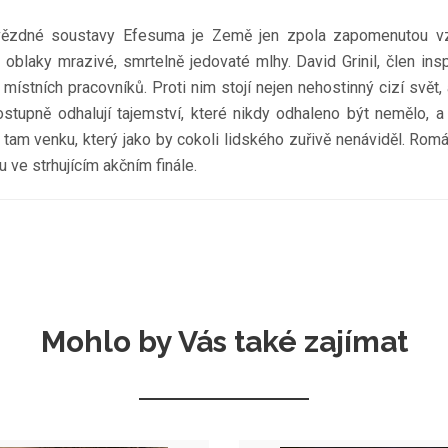
z hvězdné soustavy Efesuma je Země jen zpola zapomenutou v
laky mrazivé, smrtelně jedovaté mlhy. David Grinil, člen ins
stních pracovníků. Proti nim stojí nejen nehostinný cizí svět, a
postupně odhalují tajemství, které nikdy odhaleno být nemělo, 
tam venku, který jako by cokoli lidského zuřivě nenáviděl. Romá
u ve strhujícím akčním finále.
Mohlo by Vás také zajímat