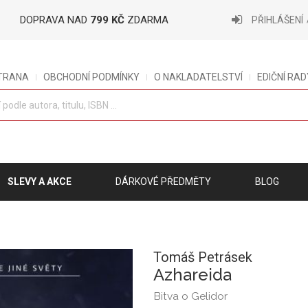
DOPRAVA NAD
799 KČ
ZDARMA
PŘIHLÁŠENÍ
STRANA
OBCHODNÍ PODMÍNKY
O NAKLADATELSTVÍ
EDIČNÍ RAD
SLEVY A AKCE
DÁRKOVÉ PŘEDMĚTY
BLOG
Tomáš Petrásek
Azhareida
Bitva o Gelidor