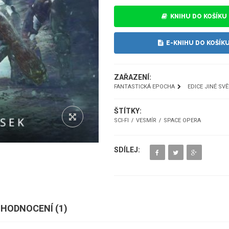
KNIHU DO KOŠÍKU
E-KNIHU DO KOŠÍK
ZAŘAZENÍ:
FANTASTICKÁ EPOCHA
EDICE JINÉ SV
ŠTÍTKY:
SCI-FI
VESMÍR
SPACE OPERA
SDÍLEJ:
HODNOCENÍ (
1
)