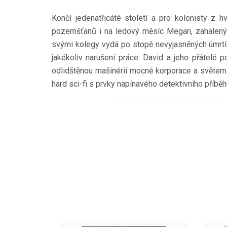
Končí jedenatřicáté století a pro kolonisty 
pozemšťanů i na ledový měsíc Megan, zahalený ob
svými kolegy vydá po stopě nevyjasněných úmrtí mí
jakékoliv narušení práce. David a jeho přátelé 
odlidštěnou mašinérií mocné korporace a světem 
hard sci-fi s prvky napínavého detektivního příběh