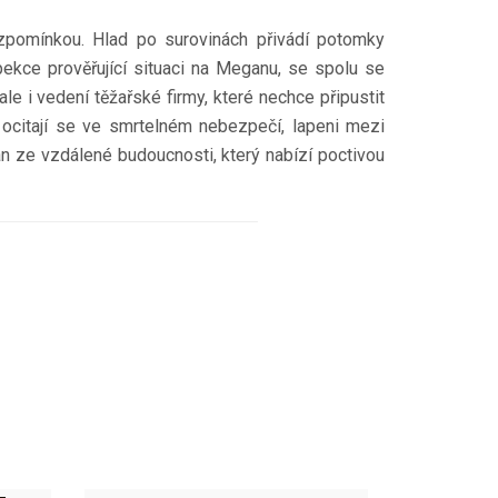
zpomínkou. Hlad po surovinách přivádí potomky
pekce prověřující situaci na Meganu, se spolu se
le i vedení těžařské firmy, které nechce připustit
a ocitají se ve smrtelném nebezpečí, lapeni mezi
n ze vzdálené budoucnosti, který nabízí poctivou