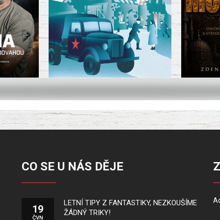
CO SE U NÁS DĚJE
Ad
LETNÍ TIPY Z FANTASTIKY, NEZKOUŠÍME
19
ŽÁDNÝ TRIKY!
ČVN