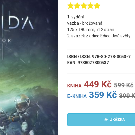
1. vydání
vazba - brožovaná
125 x 190 mm, 712 stran
2. svazek z edice Edice Jiné světy
ISBN / ISSN: 978-80-278-0053-7
EAN: 9788027800537
449 Kč
599 Kč
KNIHA
359 Kč
399 
E-KNIHA
UKÁZKA