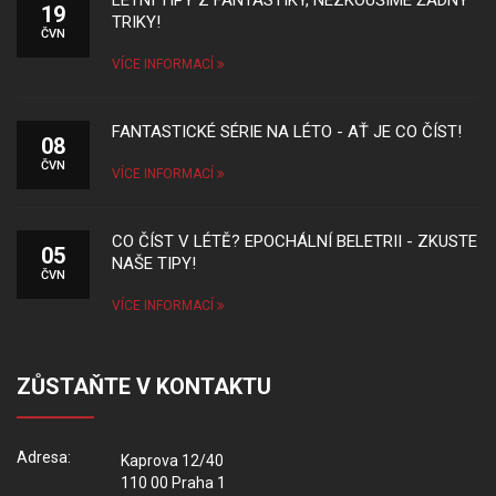
LETNÍ TIPY Z FANTASTIKY, NEZKOUŠÍME ŽÁDNÝ
19
TRIKY!
ČVN
VÍCE INFORMACÍ
FANTASTICKÉ SÉRIE NA LÉTO - AŤ JE CO ČÍST!
08
ČVN
VÍCE INFORMACÍ
CO ČÍST V LÉTĚ? EPOCHÁLNÍ BELETRII - ZKUSTE
05
NAŠE TIPY!
ČVN
VÍCE INFORMACÍ
ZŮSTAŇTE V KONTAKTU
Adresa:
Kaprova 12/40
110 00 Praha 1