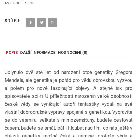
ANTOLOGIE
SCI-FI
SDÍLEJ:
POPIS
DALŠÍ INFORMACE
HODNOCENÍ (
0
)
Uplynulo dvě stě let od narození otce genetiky Gregora
Mendela, ale genetika je pořád pro vědu obrovskou výzvou
a polem pro nové fascinující objevy. A stejně tak pro
spisovatele sci-fi. U příležitosti narozenin velké osobnosti
české vědy se vynikající autoři fantastiky vydali na své
vlastní dobrodružné výpravy spojené s genetikou. Vypravíte
se do vesmíru, setkáte s mimozemšťany, budete cestovat
časem, budete se smát, bát i hloubat nad tím, co nás ještě v
oblasti genetiky možná čeká a nemine, protože věda a