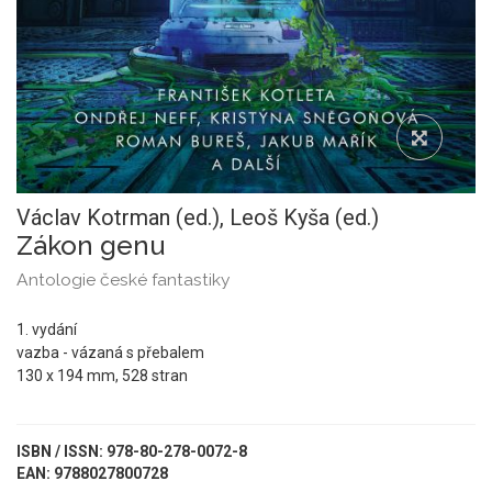
Václav Kotrman (ed.),
Leoš Kyša (ed.)
Zákon genu
Antologie české fantastiky
1. vydání
vazba - vázaná s přebalem
130 x 194 mm, 528 stran
ISBN / ISSN: 978-80-278-0072-8
EAN: 9788027800728