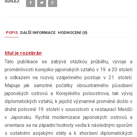
SDÍLEJ:
POPIS
DALŠÍ INFORMACE
HODNOCENÍ (
0
)
titul je rozebrán
Tato publikace se zabývá otázkou průběhu, vývoje a
proměnlivosti korejsko-japonských vztahů v 19. a 20 století
s odkazem na rozvoj vzájemného postoje v 21. století.
Mapuje jak samotné počátky oboustranného působení
japonských ostrovů a Korejského poloostrova, tak vývoj
diplomatických vztahů, k jejichž významné proměně došlo v
druhé polovině 19. století v souvislosti s restaurací Meidži
v Japonsku. Rychlá modernizace japonských ostrovů a
orientace se na západní hodnoty vedla k následným sporům
s ostatními asijskými státy a k zhoršení diplomatických