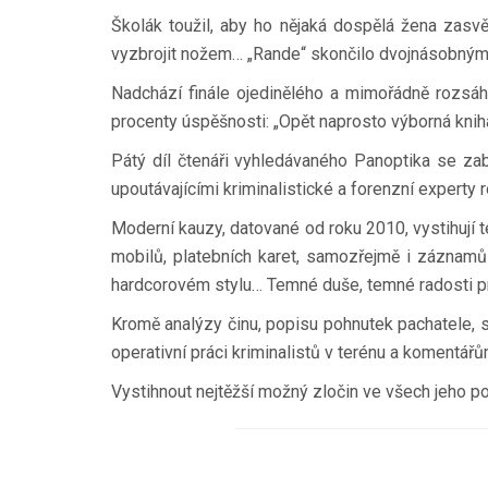
Školák toužil, aby ho nějaká dospělá žena zasvě
vyzbrojit nožem… „Rande“ skončilo dvojnásobn
Nadchází finále ojedinělého a mimořádně rozsáhl
procenty úspěšnosti: „Opět naprosto výborná kniha
Pátý díl čtenáři vyhledávaného Panoptika se zab
upoutávajícími kriminalistické a forenzní experty
Moderní kauzy, datované od roku 2010, vystihují 
mobilů, platebních karet, samozřejmě i záznamů
hardcorovém stylu… Temné duše, temné radosti pre
Kromě analýzy činu, popisu pohnutek pachatele, s
operativní práci kriminalistů v terénu a komentář
Vystihnout nejtěžší možný zločin ve všech jeho po