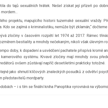
tila do tajů sexuálních hrátek. Nešel získat její přízeň po do
ým mordem…
ého projektu, mapujícího historii tuzemské sexuální vraždy. Pře
. Kdo se zajímá o kriminalistiku, nemůže být zklamán,“ dočteme 
ývá zločiny v časovém rozpětí let 1974 až 2017. Rámec třináct
 rozměrem bestiality a mnohdy nečekaným, nikoli však úlevným ro
tempo doby, k dopadení a usvědčení pachatele přispívá kromě ana
 kamerového systému. Krvavé zločiny mají mnohdy svou předeh
dátorů ovšem zůstávají napříč desetiletími prakticky totožné.
tejně jako shrnutí klíčových znaleckých posudků z odvětví psychi
ům představitelů mordparty.
dobách – i s tím se finální kniha Panoptika vyrovnává na výborno