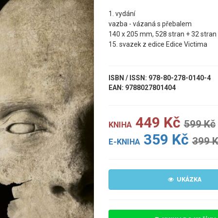
1. vydání
vazba - vázaná s přebalem
140 x 205 mm, 528 stran + 32 stran
15. svazek z edice Edice Victima
ISBN / ISSN: 978-80-278-0140-4
EAN: 9788027801404
449 Kč
599 Kč
KNIHA
359 Kč
399 
E-KNIHA
UKÁZKA