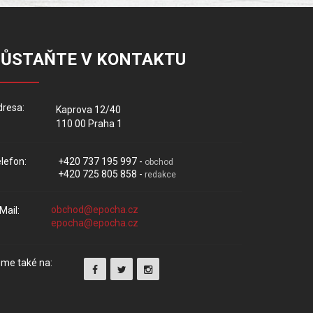
ZŮSTAŇTE V KONTAKTU
resa:
Kaprova 12/40
110 00 Praha 1
lefon:
+420 737 195 997 -
obchod
+420 725 805 858 -
redakce
Mail:
me také na: