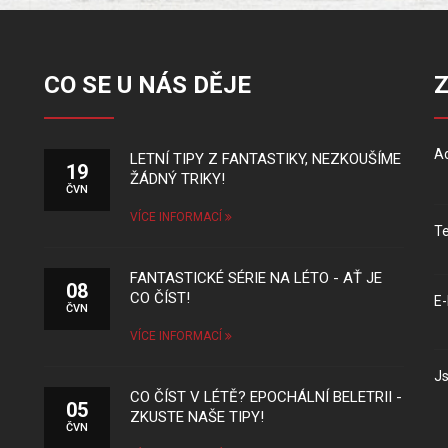
CO SE U NÁS DĚJE
Ad
LETNÍ TIPY Z FANTASTIKY, NEZKOUŠÍME
19
ŽÁDNÝ TRIKY!
ČVN
VÍCE INFORMACÍ
Te
FANTASTICKÉ SÉRIE NA LÉTO - AŤ JE
08
CO ČÍST!
E-
ČVN
VÍCE INFORMACÍ
Js
CO ČÍST V LÉTĚ? EPOCHÁLNÍ BELETRII -
05
ZKUSTE NAŠE TIPY!
ČVN