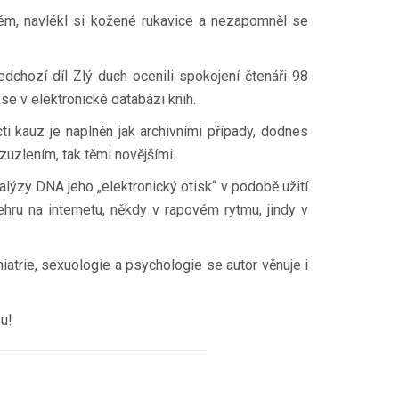
brém, navlékl si kožené rukavice a nezapomněl se
dchozí díl Zlý duch ocenili spokojení čtenáři 98
se v elektronické databázi knih.
i kauz je naplněn jak archivními případy, dodnes
zuzlením, tak těmi novějšími.
lýzy DNA jeho „elektronický otisk“ v podobě užití
ru na internetu, někdy v rapovém rytmu, jindy v
atrie, sexuologie a psychologie se autor věnuje i
u!