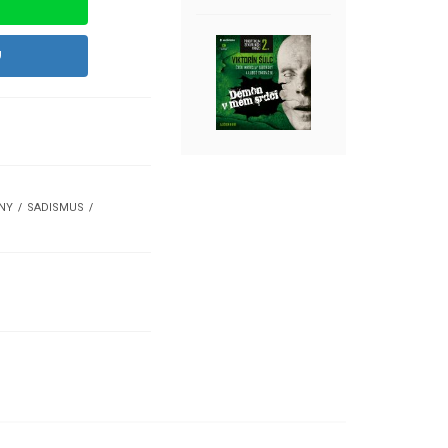
U
INY
SADISMUS