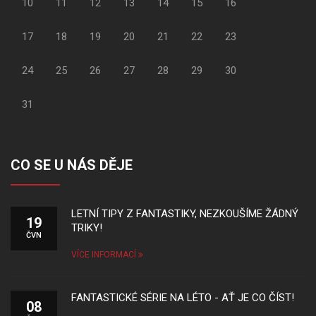
10
11
12
13
14
15
16
17
18
19
20
21
22
23
24
25
26
27
28
29
30
31
CO SE U NÁS DĚJE
LETNÍ TIPY Z FANTASTIKY, NEZKOUŠÍME ŽÁDNÝ
19
TRIKY!
ČVN
VÍCE INFORMACÍ
FANTASTICKÉ SÉRIE NA LÉTO - AŤ JE CO ČÍST!
08