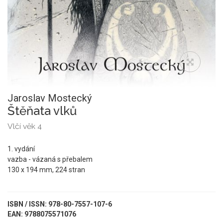
Jaroslav Mostecký
Štěňata vlků
Vlčí věk 4
1. vydání
vazba - vázaná s přebalem
130 x 194 mm, 224 stran
ISBN / ISSN: 978-80-7557-107-6
EAN: 9788075571076