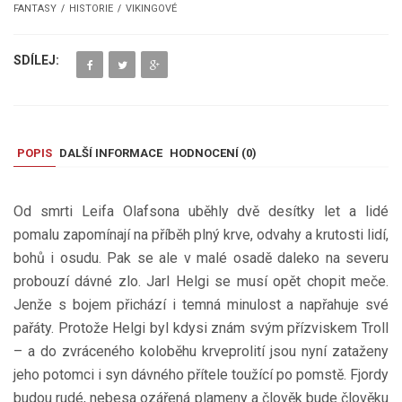
FANTASY
HISTORIE
VIKINGOVÉ
SDÍLEJ:
POPIS
DALŠÍ INFORMACE
HODNOCENÍ (
0
)
Od smrti Leifa Olafsona uběhly dvě desítky let a lidé
pomalu zapomínají na příběh plný krve, odvahy a krutosti lidí,
bohů i osudu. Pak se ale v malé osadě daleko na severu
probouzí dávné zlo. Jarl Helgi se musí opět chopit meče.
Jenže s bojem přichází i temná minulost a napřahuje své
pařáty. Protože Helgi byl kdysi znám svým přízviskem Troll
– a do zvráceného koloběhu krveprolití jsou nyní zataženy
jeho potomci i syn dávného přítele toužící po pomstě. Fjordy
budou rudé, nebesa ozářená plameny a člověk bude člověku