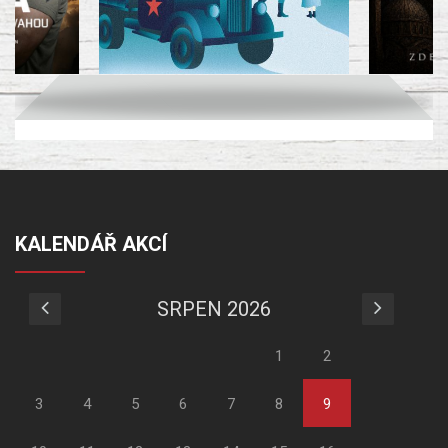
KALENDÁŘ AKCÍ
SRPEN 2026
1
2
3
4
5
6
7
8
9