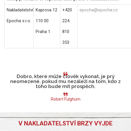
Nakladatelství
Kaprova 12
+420
epocha@epocha.cz
Epocha s.r.o.
110 00
224
Praha 1
810
353
Dobro, které může člověk vykonat, je prý
neomezené, pokud mu nezáleží na tom, kdo z
toho bude mít prospěch.
Robert Fulghum
V NAKLADATELSTVÍ BRZY VYJDE