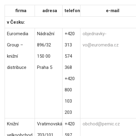
firma
adresa
telefon
e-mail
v Česku:
Euromedia
Nádražní
+420
objednavky-
Group –
896/32
313
vo@euromedia.cz
knižní
150 00
574
distribuce
Praha 5
368
+420
800
103
203
Knižní
Vratimovská
+420
obchod@pemic.cz
velkoobchod
703/101
597