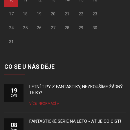
17
18
19
20
21
22
23
24
25
26
27
28
29
30
31
CO SE U NÁS DĚJE
LETNÍ TIPY Z FANTASTIKY, NEZKOUŠÍME ŽÁDNÝ
19
TRIKY!
ČVN
VÍCE INFORMACÍ
FANTASTICKÉ SÉRIE NA LÉTO - AŤ JE CO ČÍST!
08