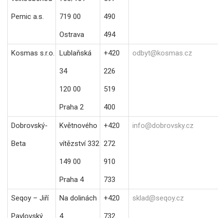
Pemic a.s.
719 00
490
Ostrava
494
Kosmas s.r.o.
Lublaňská
+420
odbyt@kosmas.cz
34
226
120 00
519
Praha 2
400
Dobrovský-
Květnového
+420
info@dobrovsky.cz
Beta
vítězství 332
272
149 00
910
Praha 4
733
Seqoy – Jiří
Na dolinách
+420
sklad@seqoy.cz
Pavlovský
4
732