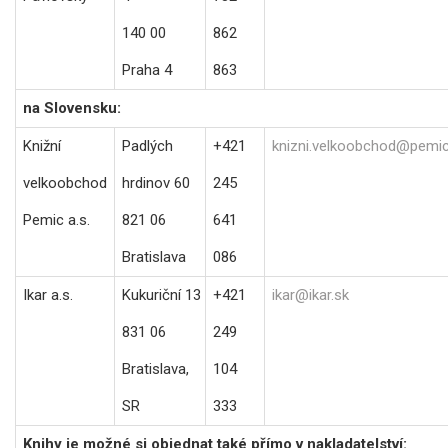
140 00
862
Praha 4
863
na Slovensku:
Knižní
Padlých
+421
knizni.velkoobchod@pemic
velkoobchod
hrdinov 60
245
Pemic a.s.
821 06
641
Bratislava
086
Ikar a.s.
Kukuriční 13
+421
ikar@ikar.sk
831 06
249
Bratislava,
104
SR
333
Knihy je možné si objednat také přímo v nakladatelství: