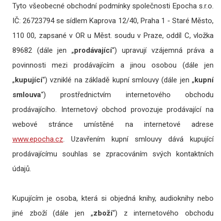
Tyto všeobecné obchodní podmínky společnosti Epocha s.r.o.
IČ: 26723794 se sídlem Kaprova 12/40, Praha 1 - Staré Město,
110 00, zapsané v OR u Měst. soudu v Praze, oddíl C, vložka
89682 (dále jen „
prodávající
“) upravují vzájemná práva a
povinnosti mezi prodávajícím a jinou osobou (dále jen
„
kupující
“) vzniklé na základě kupní smlouvy (dále jen „
kupní
smlouva
“) prostřednictvím internetového obchodu
prodávajícího. Internetový obchod provozuje prodávající na
webové stránce umístěné na internetové adrese
www.epocha.cz
. Uzavřením kupní smlouvy dává kupující
prodávajícímu souhlas se zpracováním svých kontaktních
údajů.
Kupujícím je osoba, která si objedná knihy, audioknihy nebo
jiné zboží (dále jen „
zboží
“) z internetového obchodu