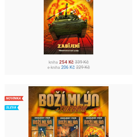
254 Kč
339 Kč
kniha
206 Kč
229 Kč
e-kniha
NOVINKA
SLEVA