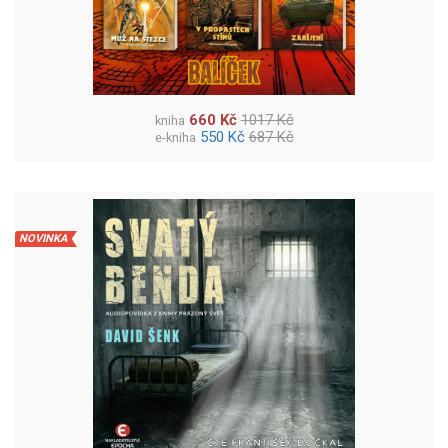
660 Kč
1017 Kč
kniha
550 Kč
687 Kč
e-kniha
NOVINKA