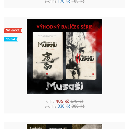
170 Kč
189 Kč
e-kniha
NOVINKA
SLEVA
405 Kč
578 Kč
kniha
330 Kč
388 Kč
e-kniha