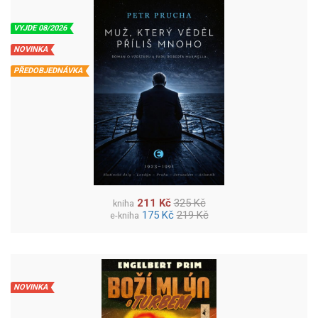
VYJDE 08/2026
NOVINKA
PŘEDOBJEDNÁVKA
211 Kč
325 Kč
kniha
175 Kč
219 Kč
e-kniha
NOVINKA