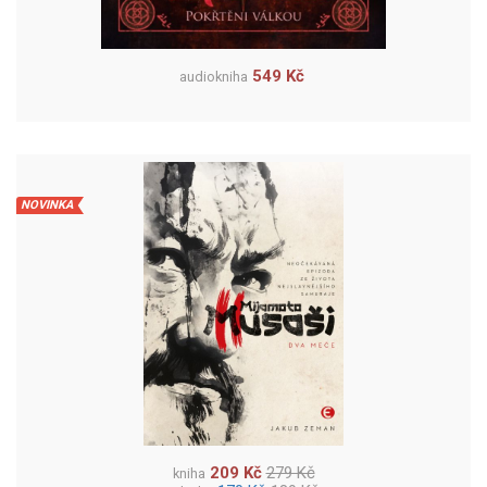
549 Kč
audiokniha
NOVINKA
209 Kč
279 Kč
kniha