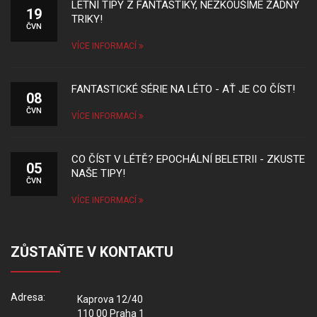
LETNÍ TIPY Z FANTASTIKY, NEZKOUŠÍME ŽÁDNÝ
19
TRIKY!
ČVN
VÍCE INFORMACÍ
FANTASTICKÉ SÉRIE NA LÉTO - AŤ JE CO ČÍST!
08
ČVN
VÍCE INFORMACÍ
CO ČÍST V LÉTĚ? EPOCHÁLNÍ BELETRII - ZKUSTE
05
NAŠE TIPY!
ČVN
VÍCE INFORMACÍ
ZŮSTAŇTE V KONTAKTU
Adresa:
Kaprova 12/40
110 00 Praha 1