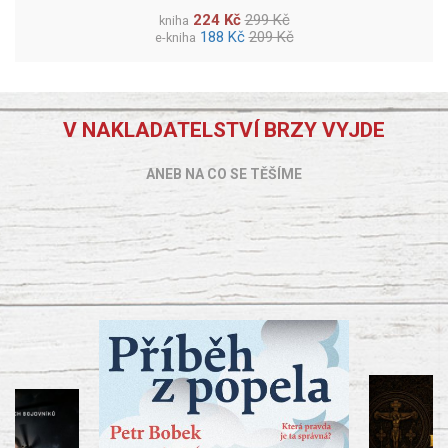
224 Kč
299 Kč
kniha
188 Kč
209 Kč
e-kniha
V NAKLADATELSTVÍ BRZY VYJDE
ANEB NA CO SE TĚŠÍME