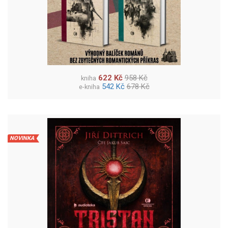
622 Kč
958 Kč
kniha
542 Kč
678 Kč
e-kniha
NOVINKA