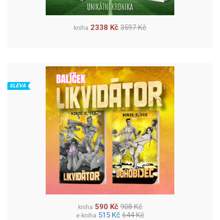
2338 Kč
3597 Kč
kniha
SLEVA
590 Kč
908 Kč
kniha
515 Kč
644 Kč
e-kniha