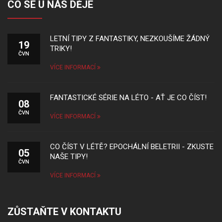
CO SE U NÁS DĚJE
LETNÍ TIPY Z FANTASTIKY, NEZKOUŠÍME ŽÁDNÝ
19
TRIKY!
ČVN
VÍCE INFORMACÍ
FANTASTICKÉ SÉRIE NA LÉTO - AŤ JE CO ČÍST!
08
ČVN
VÍCE INFORMACÍ
CO ČÍST V LÉTĚ? EPOCHÁLNÍ BELETRII - ZKUSTE
05
NAŠE TIPY!
ČVN
VÍCE INFORMACÍ
ZŮSTAŇTE V KONTAKTU