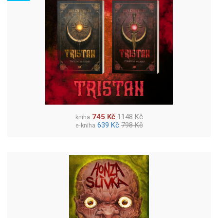
745 Kč
1148 Kč
kniha
639 Kč
798 Kč
e-kniha