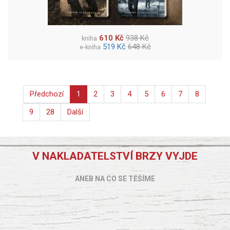
610 Kč
938 Kč
kniha
519 Kč
648 Kč
e-kniha
Předchozí
1
2
3
4
5
6
7
8
9
28
Další
V NAKLADATELSTVÍ BRZY VYJDE
ANEB NA CO SE TĚŠÍME