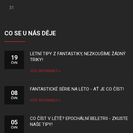
31
CO SE U NÁS DĚJE
LETNÍ TIPY Z FANTASTIKY, NEZKOUŠÍME ŽÁDNÝ
19
TRIKY!
ČVN
VÍCE INFORMACÍ
FANTASTICKÉ SÉRIE NA LÉTO - AŤ JE CO ČÍST!
08
ČVN
VÍCE INFORMACÍ
CO ČÍST V LÉTĚ? EPOCHÁLNÍ BELETRII - ZKUSTE
05
NAŠE TIPY!
ČVN