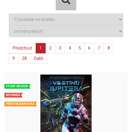
Předchozí
1
2
3
4
5
6
7
8
9
28
Další
VYJDE 08/2026
NOVINKA
PŘEDOBJEDNÁVKA