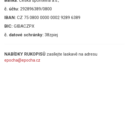
Banka:
Česká spořitelna a.s.,
č. účtu:
292896389/0800
IBAN:
CZ 75 0800 0000 0002 9289 6389
BIC:
GIBACZPX
č. datové schránky:
38zpiej
NABÍDKY RUKOPISŮ
zasílejte laskavě na adresu