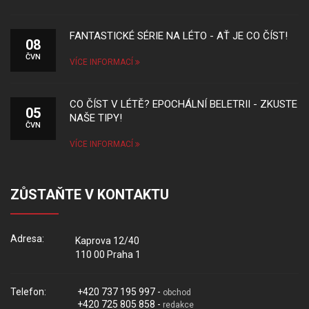
FANTASTICKÉ SÉRIE NA LÉTO - AŤ JE CO ČÍST!
08
ČVN
VÍCE INFORMACÍ
CO ČÍST V LÉTĚ? EPOCHÁLNÍ BELETRII - ZKUSTE
05
NAŠE TIPY!
ČVN
VÍCE INFORMACÍ
ZŮSTAŇTE V KONTAKTU
Adresa:
Kaprova 12/40
110 00 Praha 1
Telefon:
+420 737 195 997 -
obchod
+420 725 805 858 -
redakce