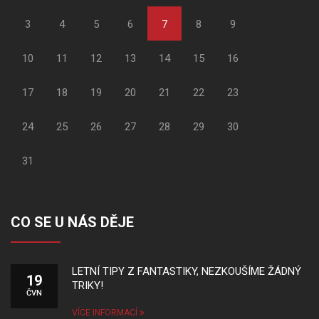
3
4
5
6
7
8
9
10
11
12
13
14
15
16
17
18
19
20
21
22
23
24
25
26
27
28
29
30
31
CO SE U NÁS DĚJE
LETNÍ TIPY Z FANTASTIKY, NEZKOUŠÍME ŽÁDNÝ
19
TRIKY!
ČVN
VÍCE INFORMACÍ