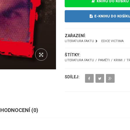
KNIHU DO KOŠÍKU
E-KNIHU DO KOŠÍK
ZAŘAZENÍ:
LITERATURA FAKTU
EDICE VICTIMA
ŠTÍTKY:
LITERATURA FAKTU
PAMĚTI
KRIMI
T
SDÍLEJ:
HODNOCENÍ (
0
)