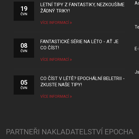
Ad
LETNÍ TIPY Z FANTASTIKY, NEZKOUŠÍME
19
ŽÁDNÝ TRIKY!
ČVN
VÍCE INFORMACÍ
Te
FANTASTICKÉ SÉRIE NA LÉTO - AŤ JE
08
CO ČÍST!
E-
ČVN
VÍCE INFORMACÍ
Js
CO ČÍST V LÉTĚ? EPOCHÁLNÍ BELETRII -
05
ZKUSTE NAŠE TIPY!
ČVN
VÍCE INFORMACÍ
PARTNEŘI NAKLADATELSTVÍ EPOCHA