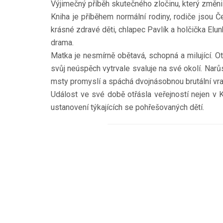
Výjimečný příběh skutečného zločinu, který změni
Kniha je příběhem normální rodiny, rodiče jsou 
krásné zdravé děti, chlapec Pavlík a holčička Elu
drama.
Matka je nesmírně obětavá, schopná a milující. 
svůj neúspěch vytrvale svaluje na své okolí. Narůs
msty promyslí a spáchá dvojnásobnou brutální vr
Událost ve své době otřásla veřejností nejen v 
ustanovení týkajících se pohřešovaných dětí.