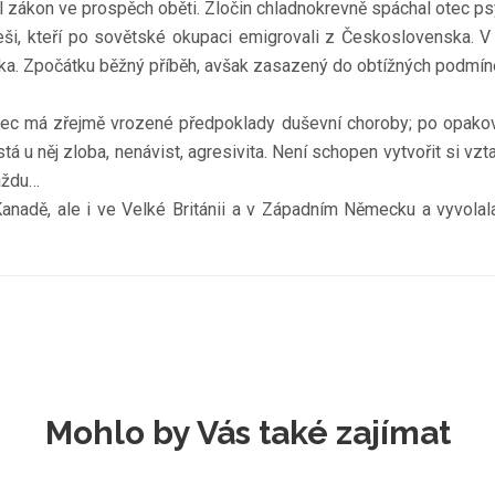
l zákon ve prospěch oběti. Zločin chladnokrevně spáchal otec ps
Češi, kteří po sovětské okupaci emigrovali z Československa. V 
nka. Zpočátku běžný příběh, avšak zasazený do obtížných podmíne
Otec má zřejmě vrozené předpoklady duševní choroby; po opakov
tá u něj zloba, nenávist, agresivita. Není schopen vytvořit si vzta
aždu…
Kanadě, ale i ve Velké Británii a v Západním Německu a vyvolala
Mohlo by Vás také zajímat