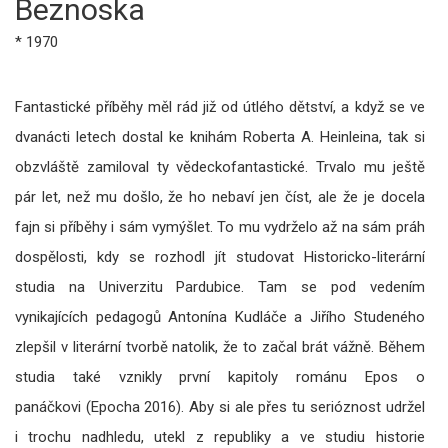
Beznoska
* 1970
Fantastické příběhy měl rád již od útlého dětství, a když se ve
dvanácti letech dostal ke knihám Roberta A. Heinleina, tak si
obzvláště zamiloval ty vědeckofantastické. Trvalo mu ještě
pár let, než mu došlo, že ho nebaví jen číst, ale že je docela
fajn si příběhy i sám vymýšlet. To mu vydrželo až na sám práh
dospělosti, kdy se rozhodl jít studovat Historicko-literární
studia na Univerzitu Pardubice. Tam se pod vedením
vynikajících pedagogů Antonína Kudláče a Jiřího Studeného
zlepšil v literární tvorbě natolik, že to začal brát vážně. Během
studia také vznikly první kapitoly románu Epos o
panáčkovi (Epocha 2016). Aby si ale přes tu serióznost udržel
i trochu nadhledu, utekl z republiky a ve studiu historie