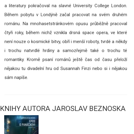
a literatury pokračoval na slavné University College London.
Během pobytu v Londýně začal pracovat na svém druhém
románu. Na mnohasetstránkovém opusu průběžně pracoval
čtyři roky, během nichž vznikla drsná space opera, ve které
není nouze o kosmické bitvy, obří i menší roboty, tvrdé a někdy
i trochu natvrdlé hrdiny a samozřejmě také o trochu té
romantiky. Kromě psaní románů ještě čas od času přeloží
nějakou tu divadelní hru od Susannah Finzi nebo si i nějakou
sám napíše.
KNIHY AUTORA JAROSLAV BEZNOSKA