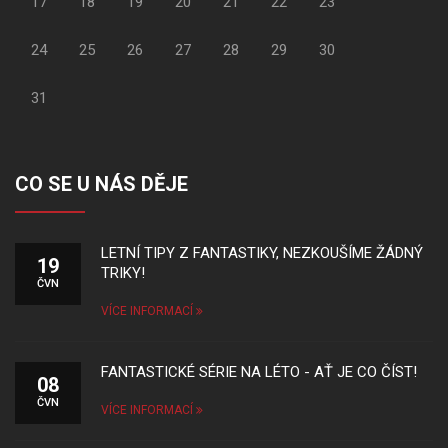
17
18
19
20
21
22
23
24
25
26
27
28
29
30
31
CO SE U NÁS DĚJE
LETNÍ TIPY Z FANTASTIKY, NEZKOUŠÍME ŽÁDNÝ
19
TRIKY!
ČVN
VÍCE INFORMACÍ
FANTASTICKÉ SÉRIE NA LÉTO - AŤ JE CO ČÍST!
08
ČVN
VÍCE INFORMACÍ