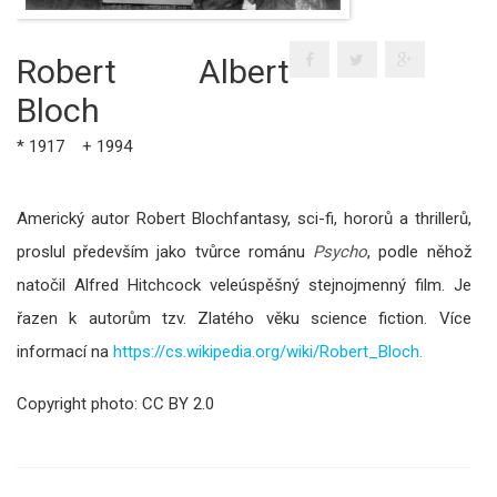
Robert Albert
Bloch
* 1917 + 1994
Americký autor Robert Blochfantasy, sci-fi, hororů a thrillerů,
proslul především jako tvůrce románu
Psycho
, podle něhož
natočil Alfred Hitchcock veleúspěšný stejnojmenný film. Je
řazen k autorům tzv. Zlatého věku science fiction. Více
informací na
https://cs.wikipedia.org/wiki/Robert_Bloch.
Copyright photo: CC BY 2.0