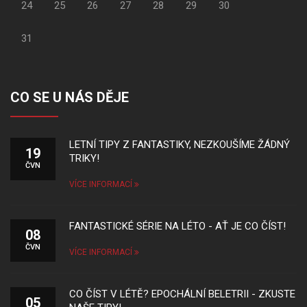
24
25
26
27
28
29
30
31
CO SE U NÁS DĚJE
LETNÍ TIPY Z FANTASTIKY, NEZKOUŠÍME ŽÁDNÝ
19
TRIKY!
ČVN
VÍCE INFORMACÍ
FANTASTICKÉ SÉRIE NA LÉTO - AŤ JE CO ČÍST!
08
ČVN
VÍCE INFORMACÍ
CO ČÍST V LÉTĚ? EPOCHÁLNÍ BELETRII - ZKUSTE
05