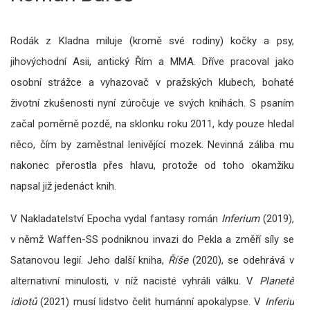
Rodák z Kladna miluje (kromě své rodiny) kočky a psy,
jihovýchodní Asii, antický Řím a MMA. Dříve pracoval jako
osobní strážce a vyhazovač v pražských klubech, bohaté
životní zkušenosti nyní zúročuje ve svých knihách. S psaním
začal poměrně pozdě, na sklonku roku 2011, kdy pouze hledal
něco, čím by zaměstnal lenivějící mozek. Nevinná záliba mu
nakonec přerostla přes hlavu, protože od toho okamžiku
napsal již jedenáct knih.
V Nakladatelství Epocha vydal fantasy román
Inferium
(2019),
v němž Waffen-SS podniknou invazi do Pekla a změří síly se
Satanovou legií. Jeho další kniha,
Říše
(2020), se odehrává v
alternativní minulosti, v níž nacisté vyhráli válku. V
Planetě
idiotů
(2021) musí lidstvo čelit humánní apokalypse. V
Inferiu