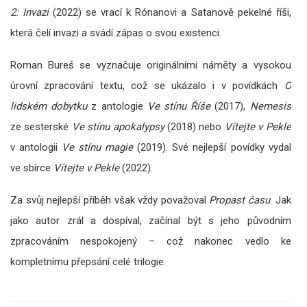
2: Invazi
(2022) se vrací k Rónanovi a Satanově pekelné říši,
která čelí invazi a svádí zápas o svou existenci.
Roman Bureš se vyznačuje originálními náměty a vysokou
úrovní zpracování textu, což se ukázalo i v povídkách
O
lidském dobytku
z antologie
Ve stínu Říše
(2017),
Nemesis
ze sesterské
Ve stínu apokalypsy
(2018) nebo
Vítejte v Pekle
v antologii
Ve stínu magie
(2019). Své nejlepší povídky vydal
ve sbírce
Vítejte v Pekle
(2022).
Za svůj nejlepší příběh však vždy považoval
Propast času
. Jak
jako autor zrál a dospíval, začínal být s jeho původním
zpracováním nespokojený – což nakonec vedlo ke
kompletnímu přepsání celé trilogie.