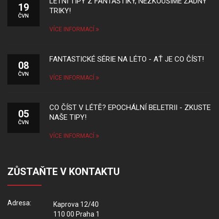
LETNÍ TIPY Z FANTASTIKY, NEZKOUŠÍME ŽÁDNÝ
19
TRIKY!
ČVN
VÍCE INFORMACÍ
FANTASTICKÉ SÉRIE NA LÉTO - AŤ JE CO ČÍST!
08
ČVN
VÍCE INFORMACÍ
CO ČÍST V LÉTĚ? EPOCHÁLNÍ BELETRII - ZKUSTE
05
NAŠE TIPY!
ČVN
VÍCE INFORMACÍ
ZŮSTAŇTE V KONTAKTU
Adresa:
Kaprova 12/40
110 00 Praha 1