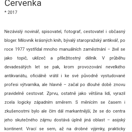
Červenka
* 2017
Nezávislý novinář, spisovatel, fotograf, cestovatel i občasný
bloger. Milovník krásných knih, bývalý staropražský antikvář, po
roce 1977 vystřídal mnoho manuálních zaměstnání – živil se
jako topič, uklízeč a příležitostný dělník. V průběhu
devadesátých let se pak, krom provozování nevelkého
antikvariátu, oficiálně vrátil i ke své původně vystudované
profesi výtvarníka, ale hlavně – začal po dlouhé době znovu
pravidelně cestovat. Zprvu, ostatně jako většina lidí, vyrazil
zcela logicky západním směrem. S měnícím se časem i
zkušenostmi bylo ale čím dál markantnější, že se do centra
jeho skutečného zájmu dostává úplně jiná oblast – asijský
kontinent. Vrací se sem, až na drobné výjimky, prakticky