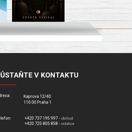
ZŮSTAŇTE V KONTAKTU
resa:
Kaprova 12/40
110 00 Praha 1
lefon:
+420 737 195 997 -
obchod
+420 725 805 858 -
redakce