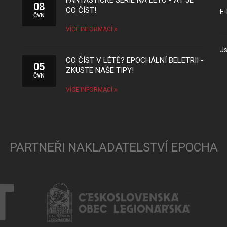
FANTASTICKÉ SÉRIE NA LÉTO - AŤ JE
08
CO ČÍST!
E-
ČVN
VÍCE INFORMACÍ
Js
CO ČÍST V LÉTĚ? EPOCHÁLNÍ BELETRII -
05
ZKUSTE NAŠE TIPY!
ČVN
VÍCE INFORMACÍ
PARTNEŘI NAKLADATELSTVÍ EPOCHA