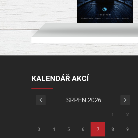
KALENDÁŘ AKCÍ
SRPEN 2026
1
2
3
4
5
6
7
8
9