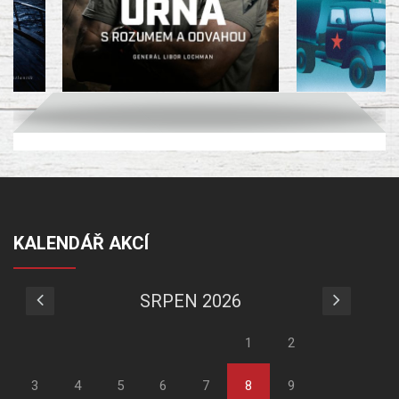
KALENDÁŘ AKCÍ
SRPEN 2026
1
2
3
4
5
6
7
8
9