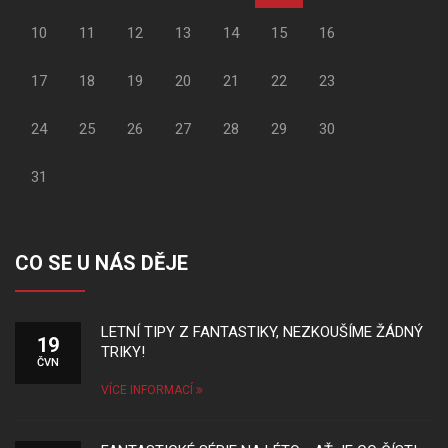
10
11
12
13
14
15
16
17
18
19
20
21
22
23
24
25
26
27
28
29
30
31
CO SE U NÁS DĚJE
LETNÍ TIPY Z FANTASTIKY, NEZKOUŠÍME ŽÁDNÝ
19
TRIKY!
ČVN
VÍCE INFORMACÍ