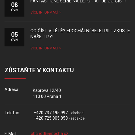
FANTASTICKÉ SÉRIE NA LÉTO - AŤ JE CO ČÍST!
08
ČVN
VÍCE INFORMACÍ
CO ČÍST V LÉTĚ? EPOCHÁLNÍ BELETRII - ZKUSTE
05
NAŠE TIPY!
ČVN
VÍCE INFORMACÍ
ZŮSTAŇTE V KONTAKTU
Adresa:
Kaprova 12/40
110 00 Praha 1
Telefon:
+420 737 195 997 -
obchod
+420 725 805 858 -
redakce
E-Mail: