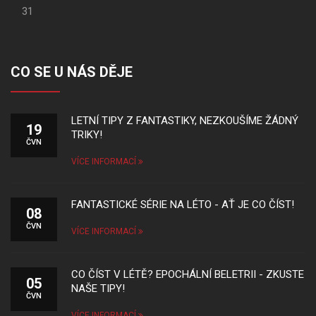
31
CO SE U NÁS DĚJE
LETNÍ TIPY Z FANTASTIKY, NEZKOUŠÍME ŽÁDNÝ
19
TRIKY!
ČVN
VÍCE INFORMACÍ
FANTASTICKÉ SÉRIE NA LÉTO - AŤ JE CO ČÍST!
08
ČVN
VÍCE INFORMACÍ
CO ČÍST V LÉTĚ? EPOCHÁLNÍ BELETRII - ZKUSTE
05
NAŠE TIPY!
ČVN
VÍCE INFORMACÍ