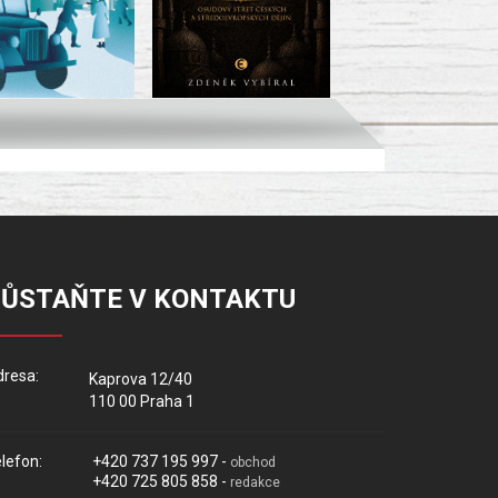
ZŮSTAŇTE V KONTAKTU
resa:
Kaprova 12/40
110 00 Praha 1
lefon:
+420 737 195 997 -
obchod
+420 725 805 858 -
redakce