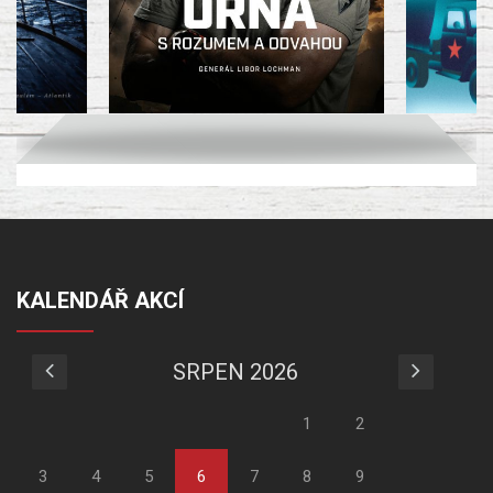
KALENDÁŘ AKCÍ
SRPEN 2026
1
2
3
4
5
6
7
8
9