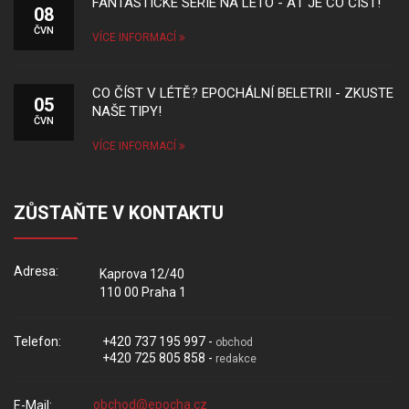
FANTASTICKÉ SÉRIE NA LÉTO - AŤ JE CO ČÍST!
08
ČVN
VÍCE INFORMACÍ
CO ČÍST V LÉTĚ? EPOCHÁLNÍ BELETRII - ZKUSTE
05
NAŠE TIPY!
ČVN
VÍCE INFORMACÍ
ZŮSTAŇTE V KONTAKTU
Adresa:
Kaprova 12/40
110 00 Praha 1
Telefon:
+420 737 195 997 -
obchod
+420 725 805 858 -
redakce
E-Mail: