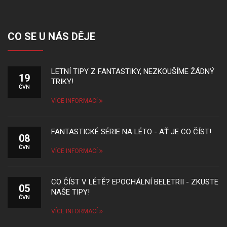
CO SE U NÁS DĚJE
LETNÍ TIPY Z FANTASTIKY, NEZKOUŠÍME ŽÁDNÝ
19
TRIKY!
ČVN
VÍCE INFORMACÍ
FANTASTICKÉ SÉRIE NA LÉTO - AŤ JE CO ČÍST!
08
ČVN
VÍCE INFORMACÍ
CO ČÍST V LÉTĚ? EPOCHÁLNÍ BELETRII - ZKUSTE
05
NAŠE TIPY!
ČVN
VÍCE INFORMACÍ