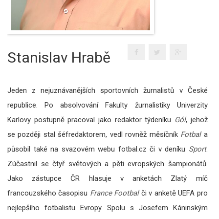
Stanislav Hrabě
Jeden z nejuznávanějších sportovních žurnalistů v České
republice. Po absolvování Fakulty žurnalistiky Univerzity
Karlovy postupně pracoval jako redaktor týdeníku
Gól
, jehož
se později stal šéfredaktorem, vedl rovněž měsíčník
Fotbal
a
působil také na svazovém webu fotbal.cz či v deníku
Sport
.
Zúčastnil se čtyř světových a pěti evropských šampionátů.
Jako zástupce ČR hlasuje v anketách Zlatý míč
francouzského časopisu
France Footbal
či v anketě UEFA pro
nejlepšího fotbalistu Evropy. Spolu s Josefem Káninským