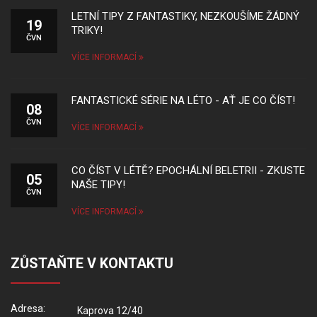
LETNÍ TIPY Z FANTASTIKY, NEZKOUŠÍME ŽÁDNÝ
19
TRIKY!
ČVN
VÍCE INFORMACÍ
FANTASTICKÉ SÉRIE NA LÉTO - AŤ JE CO ČÍST!
08
ČVN
VÍCE INFORMACÍ
CO ČÍST V LÉTĚ? EPOCHÁLNÍ BELETRII - ZKUSTE
05
NAŠE TIPY!
ČVN
VÍCE INFORMACÍ
ZŮSTAŇTE V KONTAKTU
Adresa:
Kaprova 12/40