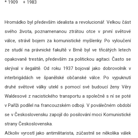
* 1909 + 1983
Hromádko byl především idealista a revolucionář. Velkou část
svého života, poznamenanou ztrátou otce v první světové
válce, strávil bojem za komunistické myšlenky. Po vyloučení
ze studií na právnické fakultě v Brně byl ve třicátých letech
opakovaně trestán, především za politickou agitaci. Často se
skrýval v ilegalitě. Od roku 1937 bojoval jako dobrovolník v
interbrigádách ve španělské občanské válce. Po vypuknutí
druhé světové války utekl s pomocí své budoucí ženy Věry
Waldesové z nacistického transportu a společně s ní se poté
v Paříži podílel na francouzském odboji. V poválečném období
se v Československu zapojil do posilování moci Komunistické
strany Československa.
Ačkoliv vyrostl jako antimilitarista, zúčastnil se několika válek