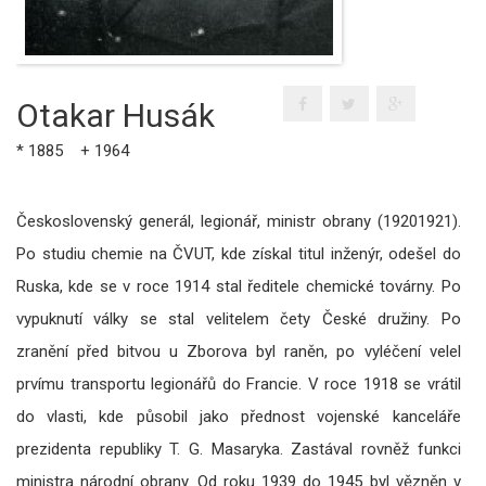
Otakar Husák
* 1885 + 1964
Československý generál, legionář, ministr obrany (19201921).
Po studiu chemie na ČVUT, kde získal titul inženýr, odešel do
Ruska, kde se v roce 1914 stal ředitele chemické továrny. Po
vypuknutí války se stal velitelem čety České družiny. Po
zranění před bitvou u Zborova byl raněn, po vyléčení velel
prvímu transportu legionářů do Francie. V roce 1918 se vrátil
do vlasti, kde působil jako přednost vojenské kanceláře
prezidenta republiky T. G. Masaryka. Zastával rovněž funkci
ministra národní obrany. Od roku 1939 do 1945 byl vězněn v