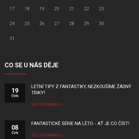
17
18
19
20
21
22
23
24
25
26
27
28
29
30
31
CO SE U NÁS DĚJE
LETNÍ TIPY Z FANTASTIKY, NEZKOUŠÍME ŽÁDNÝ
19
TRIKY!
ČVN
VÍCE INFORMACÍ
FANTASTICKÉ SÉRIE NA LÉTO - AŤ JE CO ČÍST!
08
ČVN
VÍCE INFORMACÍ