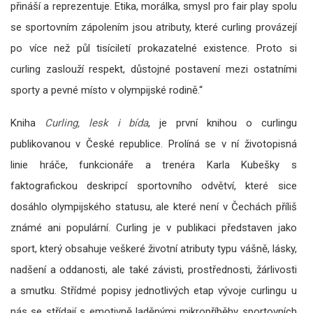
přináší a reprezentuje. Etika, morálka, smysl pro fair play spolu
se sportovním zápolením jsou atributy, které curling provázejí
po více než půl tisíciletí prokazatelné existence. Proto si
curling zaslouží respekt, důstojné postavení mezi ostatními
sporty a pevné místo v olympijské rodině.“
Kniha
Curling, lesk i bída
, je první knihou o curlingu
publikovanou v České republice. Prolíná se v ní životopisná
linie hráče, funkcionáře a trenéra Karla Kubešky s
faktografickou deskripcí sportovního odvětví, které sice
dosáhlo olympijského statusu, ale které není v Čechách příliš
známé ani populární. Curling je v publikaci představen jako
sport, který obsahuje veškeré životní atributy typu vášně, lásky,
nadšení a oddanosti, ale také závisti, prostřednosti, žárlivosti
a smutku. Střídmé popisy jednotlivých etap vývoje curlingu u
nás se střídají s emotivně laděnými mikropříběhy sportovních