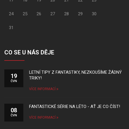
17
18
19
20
21
22
23
24
25
26
27
28
29
30
31
CO SE U NÁS DĚJE
LETNÍ TIPY Z FANTASTIKY, NEZKOUŠÍME ŽÁDNÝ
19
TRIKY!
ČVN
VÍCE INFORMACÍ
FANTASTICKÉ SÉRIE NA LÉTO - AŤ JE CO ČÍST!
08
ČVN
VÍCE INFORMACÍ