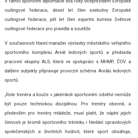
V rámci sportovní diplomacie dva roky viceprezident Evropské
curlingové federace, deset let člen exekutivy Evropské
curlingové federace, pět let člen expertní komise Světové
curlingové federace pro pravidla a soutěže.
V současnosti hlavní manažer výstavby městského veřejného
sportovního komplexu Areál ledových sportů a předseda
pracovní skupiny ALS, která ve spolupráci s MHMP, ČOV a
dalšími subjekty připravuje provozní schéma Areálu ledových
sportů.
„Role trenéra a kouče v jakémkoli sportovním odvětví nemůže
být pouze technickou disciplínou. Pro trenéry obecně, a
především pro trenéry mládeže, musí platit, že náplní jejich
činnosti je kromě sportovního tréninku i hledání opravdových
společenských a životních hodnot, které sport obsahuje,