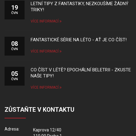
LETNÍ TIPY Z FANTASTIKY, NEZKOUŠÍME ŽÁDNÝ
19
TRIKY!
ČVN
VÍCE INFORMACÍ
FANTASTICKÉ SÉRIE NA LÉTO - AŤ JE CO ČÍST!
08
ČVN
VÍCE INFORMACÍ
CO ČÍST V LÉTĚ? EPOCHÁLNÍ BELETRII - ZKUSTE
05
NAŠE TIPY!
ČVN
VÍCE INFORMACÍ
ZŮSTAŇTE V KONTAKTU
Adresa:
Kaprova 12/40
110 00 Praha 1