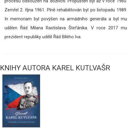
procesu odsouzen na doživotí. Propuštěn byl až v roce 1960.
Zemřel 2. října 1961. Plně rehabilitován byl po listopadu 1989.
In memoriam byl povýšen na armádního generála a byl mu
udělen Řád Milana Rastislava Štefánika. V roce 2017 mu
prezident republiky udělil Řád Bílého lva.
KNIHY AUTORA KAREL KUTLVAŠR