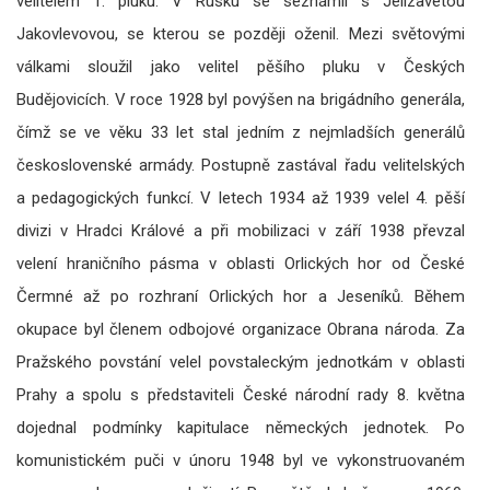
velitelem 1. pluku. V Rusku se seznámil s Jelizavetou
Jakovlevovou, se kterou se později oženil. Mezi světovými
válkami sloužil jako velitel pěšího pluku v Českých
Budějovicích. V roce 1928 byl povýšen na brigádního generála,
čímž se ve věku 33 let stal jedním z nejmladších generálů
československé armády. Postupně zastával řadu velitelských
a pedagogických funkcí. V letech 1934 až 1939 velel 4. pěší
divizi v Hradci Králové a při mobilizaci v září 1938 převzal
velení hraničního pásma v oblasti Orlických hor od České
Čermné až po rozhraní Orlických hor a Jeseníků. Během
okupace byl členem odbojové organizace Obrana národa. Za
Pražského povstání velel povstaleckým jednotkám v oblasti
Prahy a spolu s představiteli České národní rady 8. května
dojednal podmínky kapitulace německých jednotek. Po
komunistickém puči v únoru 1948 byl ve vykonstruovaném