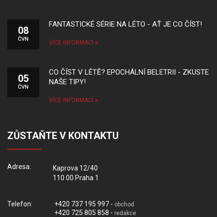
FANTASTICKÉ SÉRIE NA LÉTO - AŤ JE CO ČÍST!
08
ČVN
VÍCE INFORMACÍ
CO ČÍST V LÉTĚ? EPOCHÁLNÍ BELETRII - ZKUSTE
05
NAŠE TIPY!
ČVN
VÍCE INFORMACÍ
ZŮSTAŇTE V KONTAKTU
Adresa:
Kaprova 12/40
110 00 Praha 1
Telefon:
+420 737 195 997 -
obchod
+420 725 805 858 -
redakce