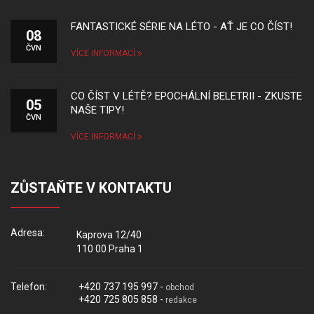
FANTASTICKÉ SÉRIE NA LÉTO - AŤ JE CO ČÍST!
08
ČVN
VÍCE INFORMACÍ
CO ČÍST V LÉTĚ? EPOCHÁLNÍ BELETRII - ZKUSTE
05
NAŠE TIPY!
ČVN
VÍCE INFORMACÍ
ZŮSTAŇTE V KONTAKTU
Adresa:
Kaprova 12/40
110 00 Praha 1
Telefon:
+420 737 195 997 -
obchod
+420 725 805 858 -
redakce