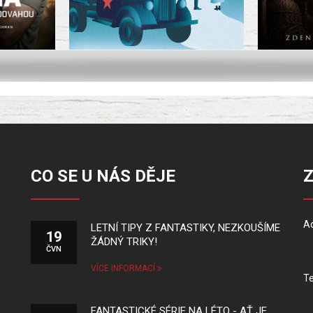
CO SE U NÁS DĚJE
Ad
LETNÍ TIPY Z FANTASTIKY, NEZKOUŠÍME
19
ŽÁDNÝ TRIKY!
ČVN
VÍCE INFORMACÍ
Te
FANTASTICKÉ SÉRIE NA LÉTO - AŤ JE