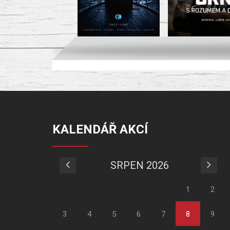
KALENDÁŘ AKCÍ
SRPEN 2026
1
2
3
4
5
6
7
8
9