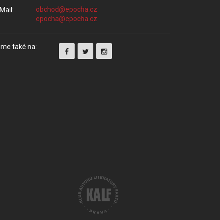
Mail:
me také na: