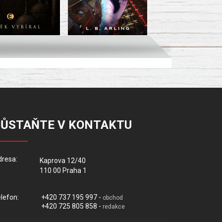
ZŮSTAŇTE V KONTAKTU
resa:
Kaprova 12/40
110 00 Praha 1
lefon:
+420 737 195 997 -
obchod
+420 725 805 858 -
redakce