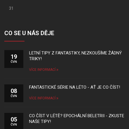
31
CO SE U NÁS DĚJE
LETNÍ TIPY Z FANTASTIKY, NEZKOUŠÍME ŽÁDNÝ
19
TRIKY!
ČVN
VÍCE INFORMACÍ
FANTASTICKÉ SÉRIE NA LÉTO - AŤ JE CO ČÍST!
08
ČVN
VÍCE INFORMACÍ
CO ČÍST V LÉTĚ? EPOCHÁLNÍ BELETRII - ZKUSTE
05
NAŠE TIPY!
ČVN