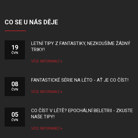
CO SE U NÁS DĚJE
LETNÍ TIPY Z FANTASTIKY, NEZKOUŠÍME ŽÁDNÝ
19
TRIKY!
ČVN
VÍCE INFORMACÍ
FANTASTICKÉ SÉRIE NA LÉTO - AŤ JE CO ČÍST!
08
ČVN
VÍCE INFORMACÍ
CO ČÍST V LÉTĚ? EPOCHÁLNÍ BELETRII - ZKUSTE
05
NAŠE TIPY!
ČVN
VÍCE INFORMACÍ