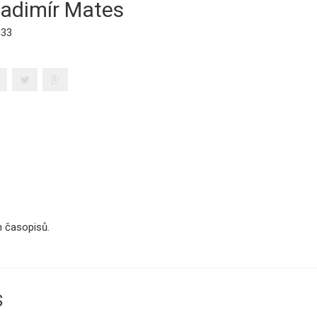
ladimír Mates
933
h časopisů.
S