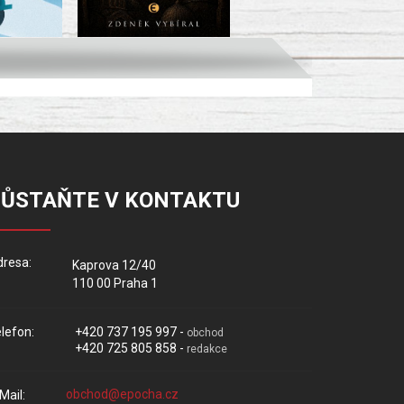
ZŮSTAŇTE V KONTAKTU
resa:
Kaprova 12/40
110 00 Praha 1
lefon:
+420 737 195 997 -
obchod
+420 725 805 858 -
redakce
Mail: