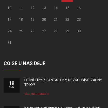
10
11
12
13
14
15
16
17
18
19
20
21
22
23
24
25
26
27
28
29
30
31
CO SE U NÁS DĚJE
LETNÍ TIPY Z FANTASTIKY, NEZKOUŠÍME ŽÁDNÝ
19
TRIKY!
ČVN
VÍCE INFORMACÍ