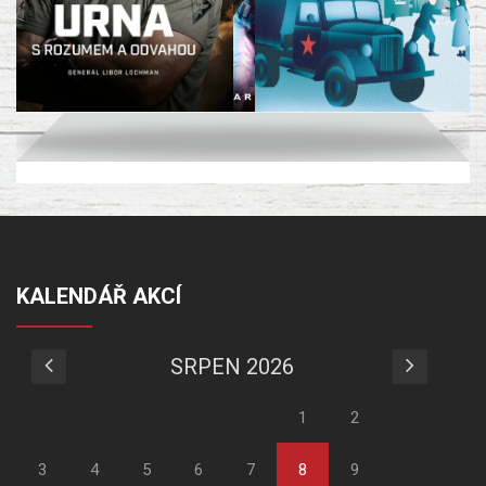
KALENDÁŘ AKCÍ
SRPEN 2026
1
2
3
4
5
6
7
8
9