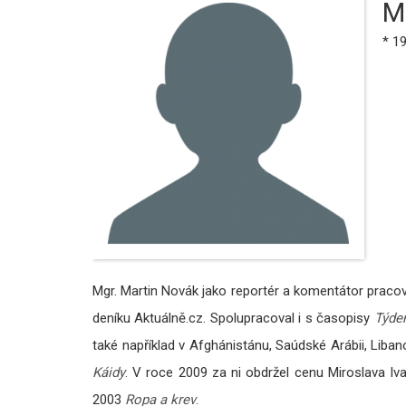
M
* 1
Mgr. Martin Novák jako reportér a komentátor praco
deníku Aktuálně.cz. Spolupracoval i s časopisy
Týde
také například v Afghánistánu, Saúdské Arábii, Liba
Káidy
. V roce 2009 za ni obdržel cenu Miroslava Iv
2003
Ropa a krev
.