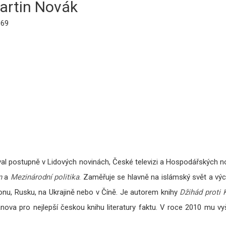
artin Novák
969
val postupně v Lidových novinách, České televizi a Hospodářských n
n
a
Mezinárodní politika
. Zaměřuje se hlavně na islámský svět a výc
nonu, Rusku, na Ukrajině nebo v Číně. Je autorem knihy
Džihád proti 
anova pro nejlepší českou knihu literatury faktu. V roce 2010 mu v