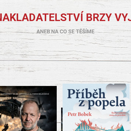
NAKLADATELSTVÍ BRZY VY
ANEB NA CO SE TĚŠÍME