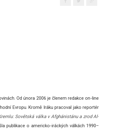
ovinách. Od února 2006 je členem redakce on-line
hodní Evropu. Kromě Iráku pracoval jako reportér
Kremlu: Sovětská válka v Afghánistánu a zrod Al-
yšla publikace o americko-iráckých válkách 1990–